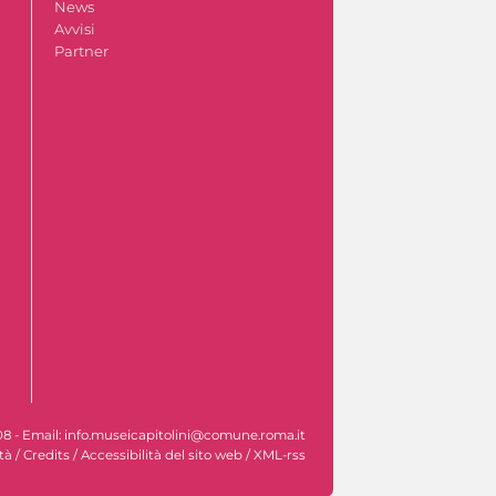
News
Avvisi
Partner
608 - Email: info.museicapitolini@comune.roma.it
tà
/
Credits
/
Accessibilità del sito web
/
XML-rss