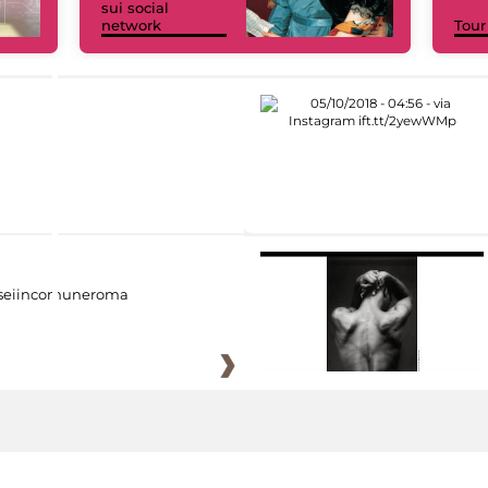
sui social
network
Tour
eiincomuneroma