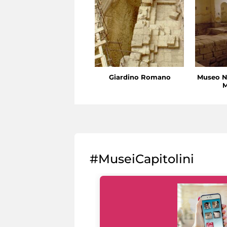
Giardino Romano
Museo N
M
#MuseiCapitolini