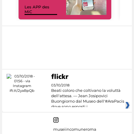
Les APP des
Les
MiC
rés
03/10/2018
Beati coloro che coltivano la voluttà
dell'attesa. — Jean Josipovici
Buongiorno dal Museo dell'#AraPacis
dove sono esposti i
museiincomuneroma