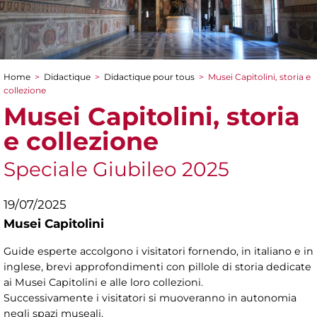
Home
>
Didactique
>
Didactique pour tous
>
Musei Capitolini, storia e
You are here
collezione
Musei Capitolini, storia
e collezione
Speciale Giubileo 2025
19/07/2025
Musei Capitolini
Guide esperte accolgono i visitatori fornendo, in italiano e in
inglese, brevi approfondimenti con pillole di storia dedicate
ai Musei Capitolini e alle loro collezioni.
Successivamente i visitatori si muoveranno in autonomia
negli spazi museali.