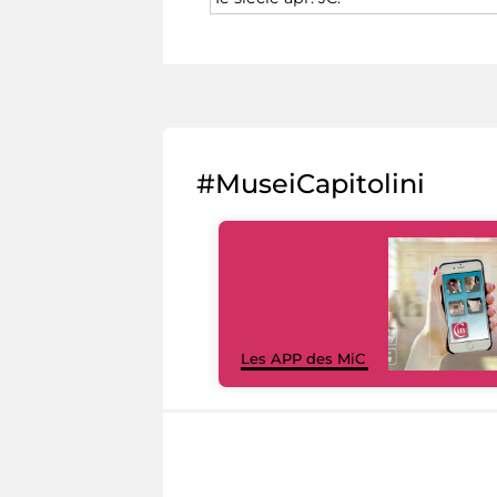
#MuseiCapitolini
Les APP des MiC