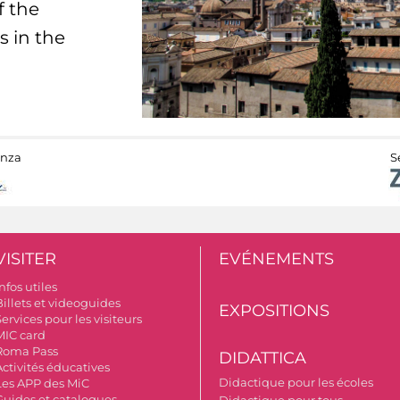
f the
s in the
anza
S
VISITER
EVÉNEMENTS
nfos utiles
Billets et videoguides
EXPOSITIONS
ervices pour les visiteurs
MIC card
Roma Pass
DIDATTICA
Activités éducatives
Didactique pour les écoles
Les APP des MiC
Guides et catalogues
Didactique pour tous