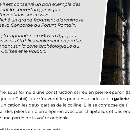
ie il est conservé un bon exemple des
ient la couverture, presque
erventions successives.
 affiché un grand fragment d’architrave
de la Concorde au Forum Romain,
ie, tamponnées au Moyen Age pour
sse et rétablies seulement en partie,
onnant sur la zone archéologique du
Colisée et le Palatin.
e, sous forme d’une construction carrée en pierre éperon (lap
ique de Gabii), que s’ouvrent les grandes arcades de la
galerie
cation les deux parties de la colline. Elle se compose de 11 t
ar des piliers en pierre éperon avec des chapiteaux et des en
e une partie de la voûte originale.