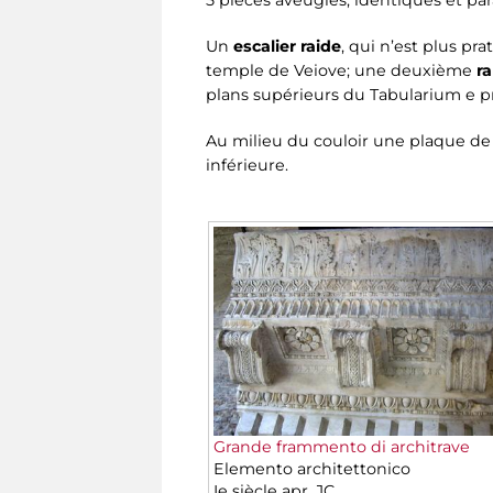
5 pièces aveugles, identiques et par
Un
escalier raide
, qui n’est plus pr
temple de Veiove; une deuxième
r
plans supérieurs du Tabularium e p
Au milieu du couloir une plaque de v
inférieure.
Grande frammento di architrave
Elemento architettonico
Ie siècle apr. JC.