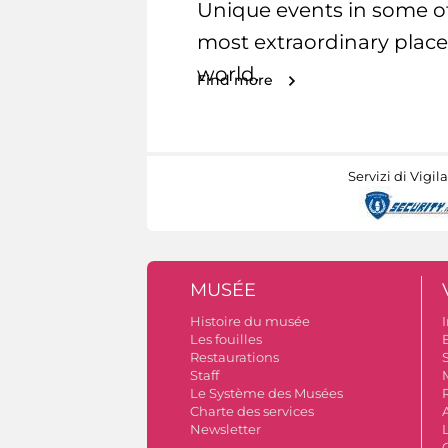
Unique events in some o
most extraordinary place
world.
Find more
Servizi di Vigil
MUSÉE
Histoire du musée
I
Les fouilles
Restaurations
S
Staff
Le Système des Musées
Charte des services
Newsletter