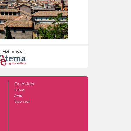
ervizi museali
Calendrier
News
Avis
Sponsor