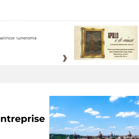
eiincomuneroma
ntreprise