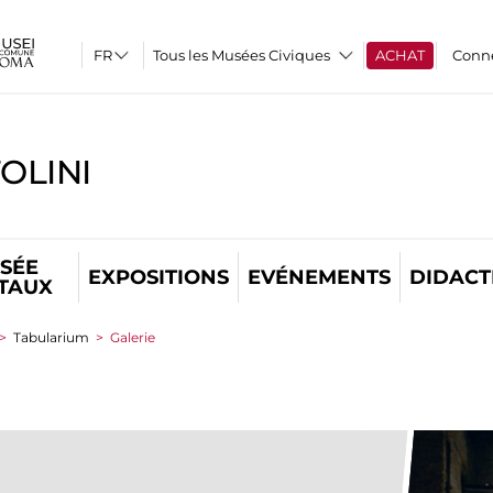
Tous les Musées Civiques
ACHAT
Conn
OLINI
SÉE
EXPOSITIONS
EVÉNEMENTS
DIDACT
ITAUX
>
Tabularium
>
Galerie