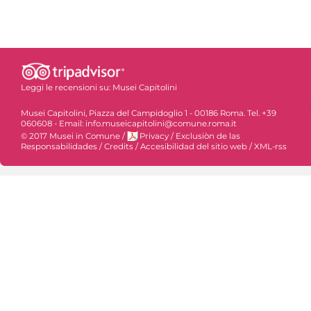
Leggi le recensioni su:
Musei Capitolini
Musei Capitolini, Piazza del Campidoglio 1 - 00186 Roma. Tel. +39
060608 - Email: info.museicapitolini@comune.roma.it
© 2017 Musei in Comune
/
Privacy
/
Exclusiòn de las
Responsabilidades
/
Credits
/
Accesibilidad del sitio web
/
XML-rss