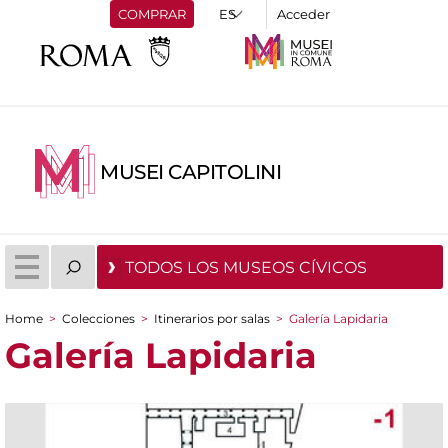
COMPRAR
Acceder
MUSEI CAPITOLINI
TODOS LOS MUSEOS CÍVICOS
Home
>
Colecciones
>
Itinerarios por salas
>
Galería Lapidaria
You are here
Galería Lapidaria