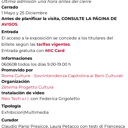
Última admisión una hora antes del cierre
Cerrado
1 Mayo y 25 Diciembre
Antes de planificar la visita, CONSULTE LA PÁGINA DE
AVISOS
Entrada
El acceso a la exposición se concede a los titulares del
billete según las
tarifas vigentes
.
Entrada gratuita con
MIC Card
Informaciones
060608 todos los días 9.00-19.00 h
Promovido por
Roma Culture - Sovrintendenza Capitolina ai Beni Culturali
Organiza
ción
Zètema Progetto Cultura
Instalación de video
Neo Tech s.r.l.
con Federica Grigoletto
Tipología
Exhibicion|Multimedia
Curador
Claudio Parisi Presicce, Laura Petacco con testi di Francesca