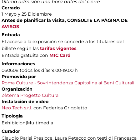
Última admisión una hora antes del cierre
Cerrado
1 Mayo y 25 Diciembre
Antes de planificar la visita, CONSULTE LA PÁGINA DE
AVISOS
Entrada
El acceso a la exposición se concede a los titulares del
billete según las
tarifas vigentes
.
Entrada gratuita con
MIC Card
Informaciones
060608 todos los días 9.00-19.00 h
Promovido por
Roma Culture - Sovrintendenza Capitolina ai Beni Culturali
Organiza
ción
Zètema Progetto Cultura
Instalación de video
Neo Tech s.r.l.
con Federica Grigoletto
Tipología
Exhibicion|Multimedia
Curador
Claudio Parisi Presicce, Laura Petacco con testi di Francesca