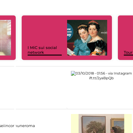
I MiC sui social
network
Tour
eiincomuneroma