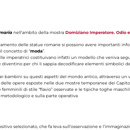
imaria
nell'ambito della mostra
Domiziano Imperatore. Odio 
liamento delle statue romane si possono avere importanti infor
il concetto di “
moda
”.
le imperatrici costituivano infatti un modello che veniva seguito
e diventino per chi li sappia decodificare elementi simbolici de
ei bambini su questi aspetti del mondo antico, attraverso un 
e
delle opere esposte nelle due mostre temporanee dei Capitoli
 femminili di stile “flavio” osservate e le tipiche toghe maschil
 metodologico e sulla parte operativa
sitivo selezionato, che fa leva sull’osservazione e l’immaginaz