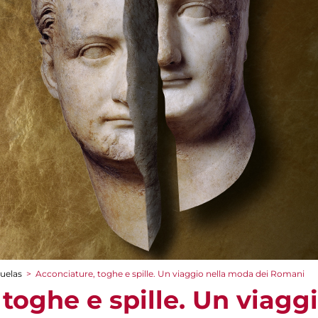
cuelas
>
Acconciature, toghe e spille. Un viaggio nella moda dei Romani
toghe e spille. Un viagg