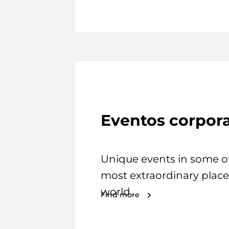
Eventos corpora
Unique events in some o
most extraordinary place
world.
Find more