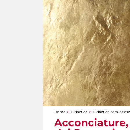
Home
>
Didáctica
>
Didáctica para las es
You are here
Acconciature, 