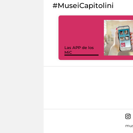
#MuseiCapitolini
Las APP de los
MiC
mus