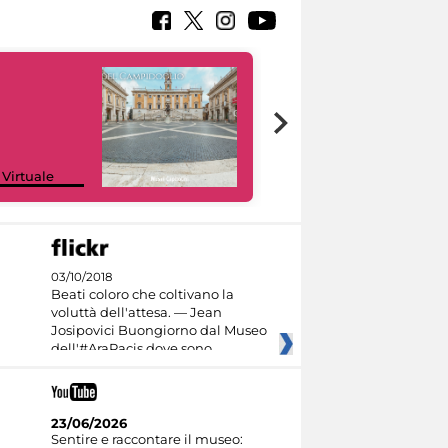
Google Arts &
 Virtuale
Culture
03/10/2018
Beati coloro che coltivano la
voluttà dell'attesa. — Jean
Josipovici Buongiorno dal Museo
dell'#AraPacis dove sono
23/06/2026
Sentire e raccontare il museo: