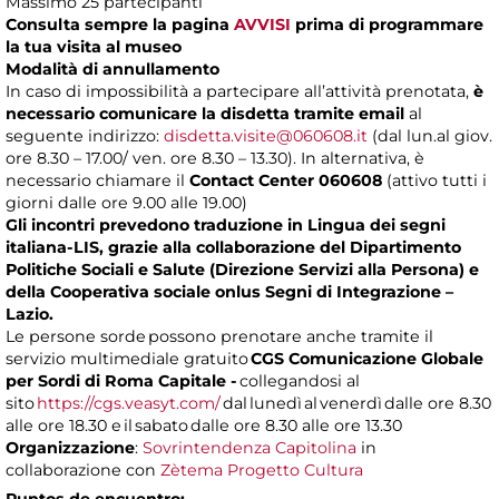
Massimo 25 partecipanti
Consulta sempre la pagina
AVVISI
prima di programmare
la tua visita al museo
Modalità di annullamento
In caso di impossibilità a partecipare all’attività prenotata,
è
necessario comunicare la disdetta tramite email
al
seguente indirizzo:
disdetta.visite@060608.it
(dal lun.al giov.
ore 8.30 – 17.00/ ven. ore 8.30 – 13.30). In alternativa, è
necessario chiamare il
Contact Center 060608
(attivo tutti i
giorni dalle ore 9.00 alle 19.00)
Gli incontri prevedono traduzione in Lingua dei segni
italiana-LIS, grazie alla collaborazione del Dipartimento
Politiche Sociali e Salute (Direzione Servizi alla Persona) e
della Cooperativa sociale onlus Segni di Integrazione –
Lazio.
Le persone sorde possono prenotare anche tramite il
servizio multimediale gratuito
CGS Comunicazione Globale
per Sordi di Roma Capitale -
collegandosi al
sito
https://cgs.veasyt.com/
dal lunedì al venerdì dalle ore 8.30
alle ore 18.30 e il sabato dalle ore 8.30 alle ore 13.30
Organizzazione
:
Sovrintendenza Capitolina
in
collaborazione con
Zètema Progetto Cultura