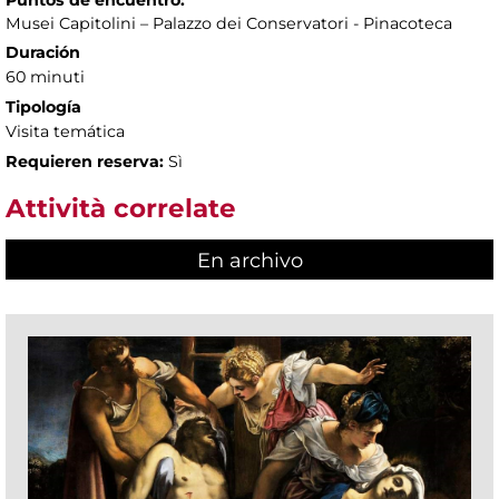
Puntos de encuentro:
Musei Capitolini – Palazzo dei Conservatori - Pinacoteca
Duración
60 minuti
Tipología
Visita temática
Requieren reserva:
Sì
Attività correlate
En archivo