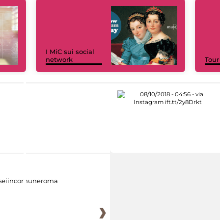
I MiC sui social
network
Tour
eiincomuneroma