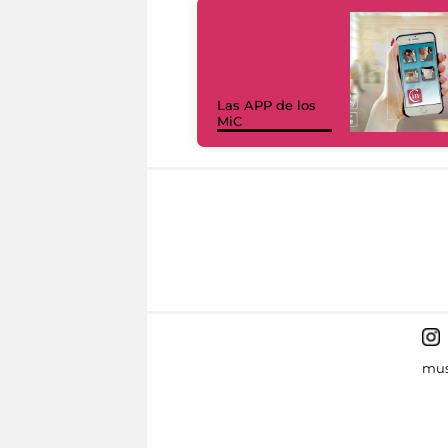
Las APP de los
MiC
mus