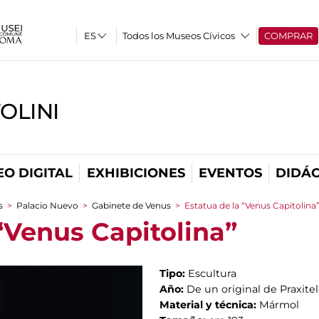
Todos los Museos Cívicos
COMPRAR
OLINI
O DIGITAL
EXHIBICIONES
EVENTOS
DIDÁC
s
>
Palacio Nuevo
>
Gabinete de Venus
>
Estatua de la “Venus Capitolina
“Venus Capitolina”
Tipo:
Escultura
Año:
De un original de Praxitele
Material y técnica:
Mármol