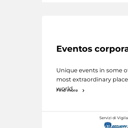
Eventos corpora
Unique events in some o
most extraordinary place
world.
Find more
Servizi di Vigil