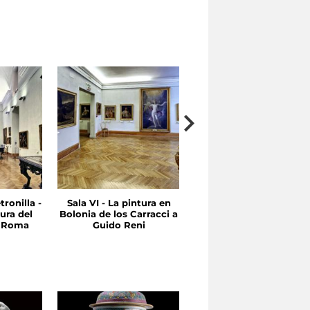
tronilla -
Sala VI - La pintura en
Sala V - Entre Quinient
ura del
Bolonia de los Carracci a
y Seicientos Emilia y
n Roma
Guido Reni
Roma