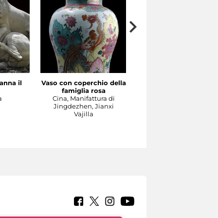
anna il
Vaso con coperchio della
Il Concerto
famiglia rosa
Manifattura di Meissen,
a
Cina, Manifattura di
1737-1740 circa su model
Jingdezhen, Jianxi
di Johann Joachim
Vajilla
Kändler e di Johann
Gottlieb Ehder
Escultura