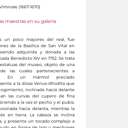
iminale (1667-1670)
as maestras en su galería
es un poco mayores del real, fue
nes de la Basílica de San Vital en
 siendo adquirida y donada a las
 pada Benedicto XIV en 1752. Se trata
estatuas del museo, objeto de una
 de las cuales partenecientes a
ales. En un mármol preciado
senta a la diosa Venus-Afrodita que
ogimiento, inclinada hacia delante
an las curvas del cupero de fina
riendo a la vez el pecho y el pubis.
exionada hacia delanta, mientras la
e en tierra. La cabeza se inclina
a, y presenta un tocado complejo a
nudo en forma de lazo y mechones