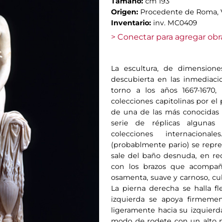
Tamaño:
cm 193
Origen:
Procedente de Roma, V
Inventario:
inv. MC0409
> Conectar para agregar obr
La escultura, de dimension
descubierta en las inmediacio
torno a los años 1667-1670,
colecciones capitolinas por el
de una de las más conocidas 
serie de réplicas algunas
colecciones internacion
(probablmente pario) se repre
sale del baño desnuda, en rec
con los brazos que acompañ
osamenta, suave y carnoso, cub
La pierna derecha se halla fl
izquierda se apoya firmement
ligeramente hacia su izquierd
modo de rodete con un alto 