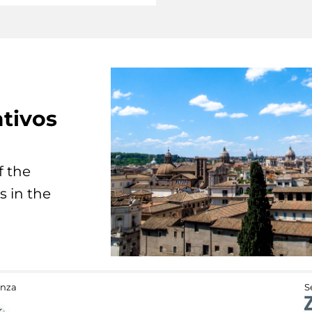
tivos
f the
s in the
anza
S