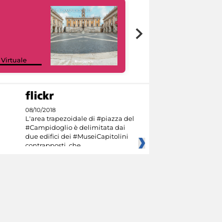
Google Arts &
 Virtuale
Culture
08/10/2018
L'area trapezoidale di #piazza del
#Campidoglio è delimitata dai
due edifici dei #MuseiCapitolini
contrapposti, che