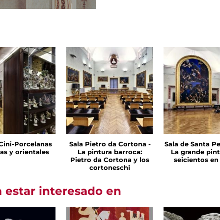
 Cini-Porcelanas
Sala Pietro da Cortona -
Sala de Santa Pe
as y orientales
La pintura barroca:
La grande pint
Pietro da Cortona y los
seicientos e
cortoneschi
 estar interesado en