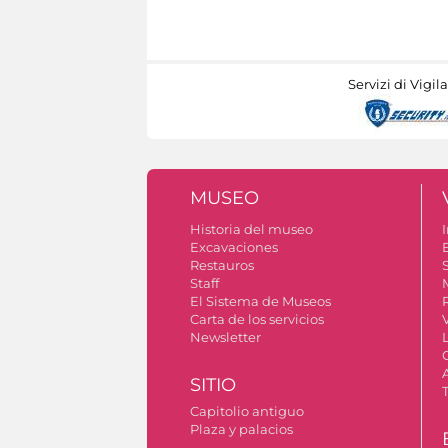
Servizi di Vigil
MUSEO
Historia del museo
I
Excavaciones
Restauros
S
Staff
El Sistema de Museos
Carta de los servicios
Newsletter
SITIO
Capitolio antiguo
Plaza y palacios