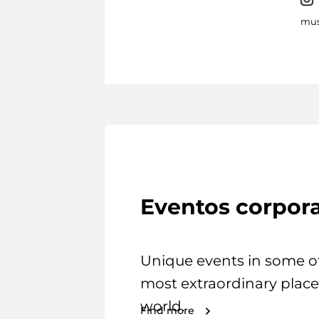
mus
Eventos corpora
Unique events in some o
most extraordinary place
world.
Find more