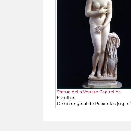
Statua della Venere Capitolina
Escultura
De un original de Praxiteles (siglo I