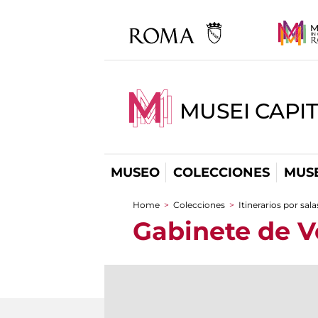
MUSEI CAPIT
MUSEO
COLECCIONES
MUSE
Home
>
Colecciones
>
Itinerarios por sala
You are here
Gabinete de 