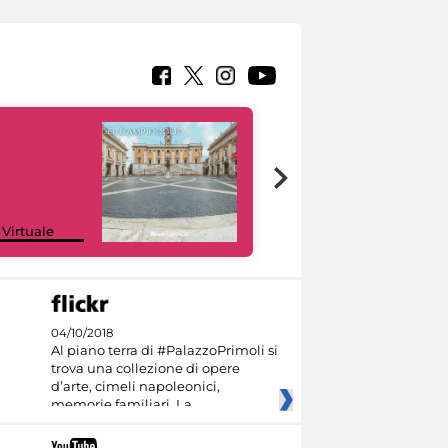
Google Arts &
 Virtuale
Culture
04/10/2018
Al piano terra di #PalazzoPrimoli si
trova una collezione di opere
d’arte, cimeli napoleonici,
memorie familiari. La