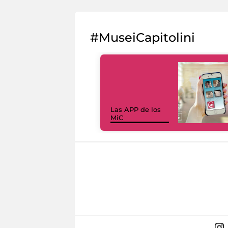
#MuseiCapitolini
Las APP de los
MiC