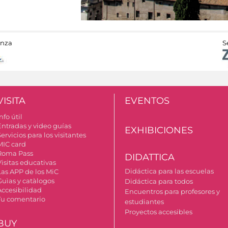
anza
S
VISITA
EVENTOS
nfo útil
Entradas y video guías
EXHIBICIONES
ervicios para los visitantes
MIC card
Roma Pass
DIDATTICA
Visitas educativas
Didáctica para las escuelas
Las APP de los MiC
Guìas y catàlogos
Didáctica para todos
Accesibilidad
Encuentros para profesores y
Tu comentario
estudiantes
Proyectos accesibles
BUY