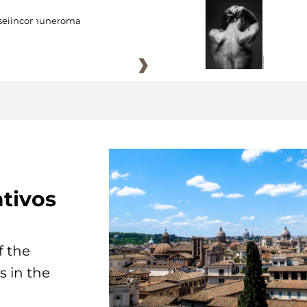
eiincomuneroma
tivos
f the
s in the