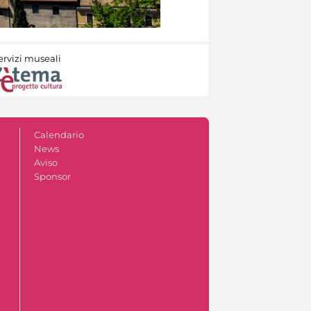
ervizi museali
Calendario
News
Aviso
Sponsor