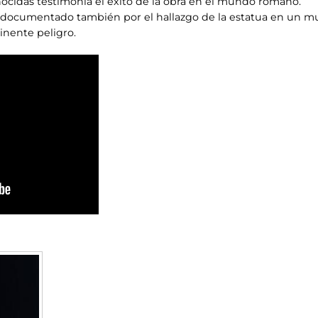
nocidas testimonia el éxito de la obra en el mundo romano.
tá documentado también por el hallazgo de la estatua en un mur
nente peligro.