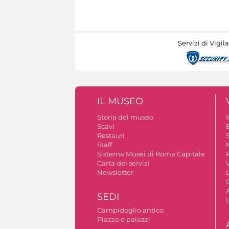
Servizi di Vigil
IL MUSEO
Storia del museo
Scavi
Restauri
S
Staff
Sistema Musei di Roma Capitale
Carta dei servizi
V
Newsletter
A
SEDI
Campidoglio antico
Piazza e palazzi