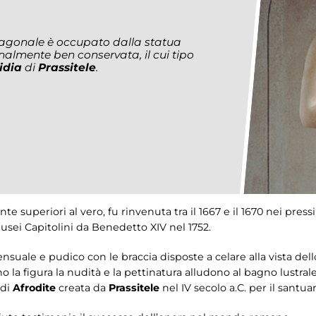
ttagonale è occupato dalla statua
onalmente ben conservata, il cui tipo
nidia
di
Prassitele
.
superiori al vero, fu rinvenuta tra il 1667 e il 1670 nei pressi de
Musei Capitolini da Benedetto XIV nel 1752.
sensuale e pudico con le braccia disposte a celare alla vista de
la figura la nudità e la pettinatura alludono al bagno lustrale 
 di
Afrodite
creata da
Prassitele
nel IV secolo a.C. per il santua