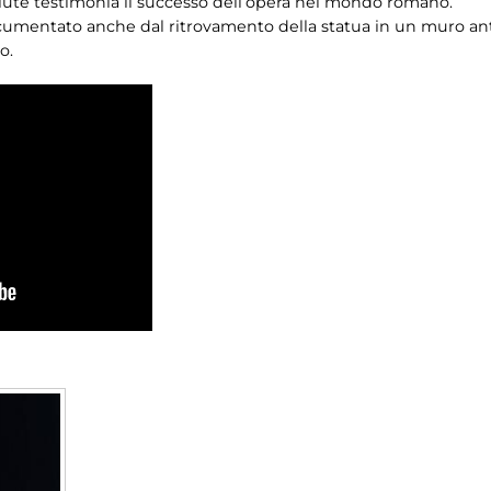
ciute testimonia il successo dell’opera nel mondo romano.
 documentato anche dal ritrovamento della statua in un muro anti
o.