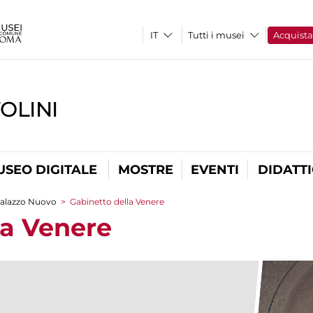
Tutti i musei
Acquist
OLINI
USEO DIGITALE
MOSTRE
EVENTI
DIDATT
alazzo Nuovo
>
Gabinetto della Venere
la Venere