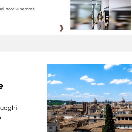
eiincomuneroma
e
 luoghi
.