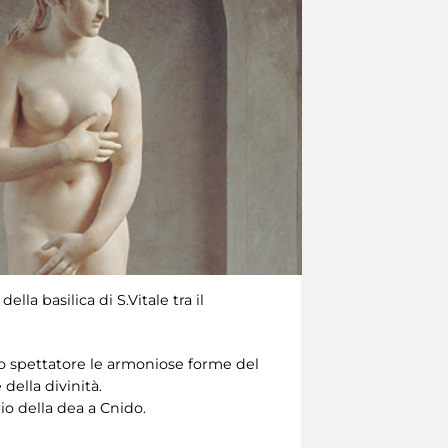
lla basilica di S.Vitale tra il
llo spettatore le armoniose forme del
della divinità.
rio della dea a Cnido.