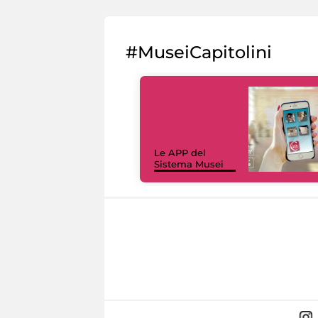
#MuseiCapitolini
Le APP del
Sistema Musei