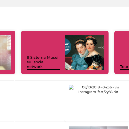
Il Sistema Musei
sui social
network
Tour