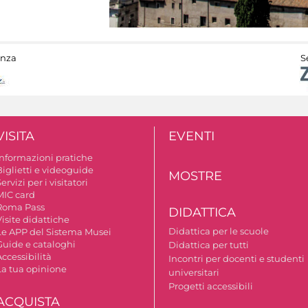
anza
S
VISITA
EVENTI
Informazioni pratiche
Biglietti e videoguide
MOSTRE
ervizi per i visitatori
MIC card
Roma Pass
DIDATTICA
isite didattiche
Didattica per le scuole
Le APP del Sistema Musei
Guide e cataloghi
Didattica per tutti
ccessibilità
Incontri per docenti e studenti
La tua opinione
universitari
Progetti accessibili
ACQUISTA