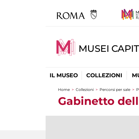
MUSEI CAPIT
IL MUSEO
COLLEZIONI
M
Home
>
Collezioni
>
Percorsi per sale
>
P
Tu sei qui
Gabinetto del