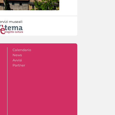
ervizi museali
Calendario
News
Avvisi
Partner