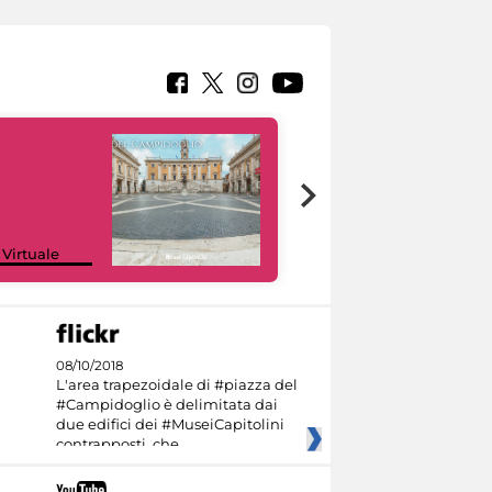
Google Arts &
 Virtuale
Culture
08/10/2018
L'area trapezoidale di #piazza del
#Campidoglio è delimitata dai
due edifici dei #MuseiCapitolini
contrapposti, che