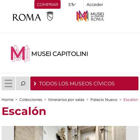
COMPRAR
Acceder
MUSEI CAPITOLINI
TODOS LOS MUSEOS CÍVICOS
Home
>
Colecciones
>
Itinerarios por salas
>
Palacio Nuevo
>
Escalón
You are here
Escalón