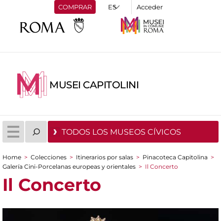
COMPRAR
Acceder
MUSEI CAPITOLINI
TODOS LOS MUSEOS CÍVICOS
Home
>
Colecciones
>
Itinerarios por salas
>
Pinacoteca Capitolina
>
You are here
Galería Cini-Porcelanas europeas y orientales
>
Il Concerto
Il Concerto