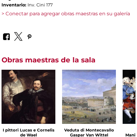
Inventario:
Inv. Cini 177
> Conectar para agregar obras maestras en su galería
Obras maestras de la sala
I pittori Lucas e Cornelis
Veduta di Montecavallo
de Wael
Gaspar Van Wittel
Manif