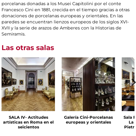
porcelanas donadas a los Musei Capitolini por el conte
Francesco Cini en 1881, crecida en el tiempo gracias a otras
donaciones de porcelanas europeas y orientales. En las
paredes se encuentran lienzos europeos de los siglos XVI-
XVII y la serie de arazos de Amberes con la Historias de
Semiramis.
Las otras salas
SALA IV- Actitudes
Galería Cini-Porcelanas
Sala P
artísticas en Roma en el
europeas y orientales
La 
seicientos
Pietr