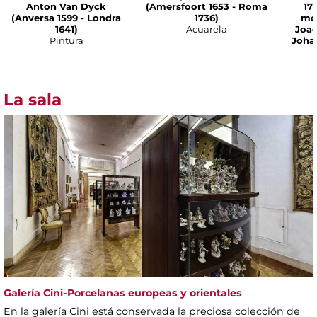
Anton Van Dyck
(Amersfoort 1653 - Roma
17
(Anversa 1599 - Londra
1736)
mod
1641)
Acuarela
Joac
Pintura
Joha
La sala
Galería Cini-Porcelanas europeas y orientales
En la galería Cini está conservada la preciosa colección de