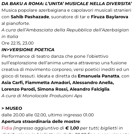
DA BAKU A ROMA: L’UNITA’ MUSICALE NELLA DIVERSITA’
Musica popolare azerbaigiana e capolavori musicali stranieri
con
Sahib Pashazade
, suonatore di tar e
Firuza Baylarova
al pianoforte.
A cura dell’Ambasciata della Repubblica dell’Azerbaigian
in Italia
Ore 22.15, 23.00
IN>VERSIONE POETICA
Performance di teatro danza che pone l’obiettivo
sull’esplorazione dell’anima umana attraverso una fusione
creativa di movimento corporeo, versi poetici inediti ed un
gioco di tessuti. Ideata e diretta da
Emanuela Panatta
, con
Asia Carfi, Fiammetta Amadori, Alessandro Anella,
Lorenzo Parodi, Simona Rossi, Aleandro Falciglia
.
A cura di Monolocale Produzioni Aps
>
MUSEO
dalle 20.00 alle 02.00, ultimo ingresso 01.00
Apertura straordinaria delle mostre
:
Fidia
(ingresso aggiuntivo di
€ 1,00
per tutti; biglietti in