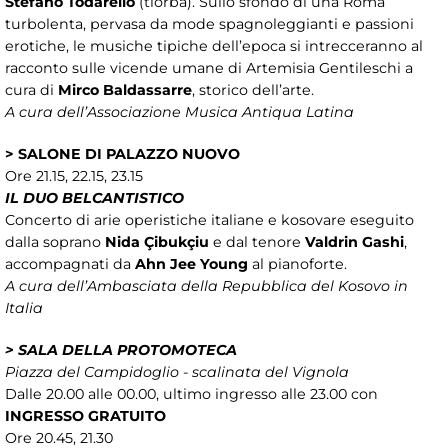
Stefano Todarello
(tiorba). Sullo sfondo di una Roma
turbolenta, pervasa da mode spagnoleggianti e passioni
erotiche, le musiche tipiche dell’epoca si intrecceranno al
racconto sulle vicende umane di Artemisia Gentileschi a
cura di
Mirco Baldassarre
, storico dell’arte.
A cura dell’Associazione Musica Antiqua Latina
> SALONE DI PALAZZO NUOVO
Ore 21.15, 22.15, 23.15
IL DUO BELCANTISTICO
Concerto di arie operistiche italiane e kosovare eseguito
dalla soprano
Nida Çibukçiu
e dal tenore
Valdrin Gashi
,
accompagnati da
Ahn Jee Young
al pianoforte.
A cura dell’Ambasciata della Repubblica del Kosovo in
Italia
> SALA DELLA PROTOMOTECA
Piazza del Campidoglio - scalinata del Vignola
Dalle 20.00 alle 00.00, ultimo ingresso alle 23.00 con
INGRESSO GRATUITO
Ore 20.45, 21.30