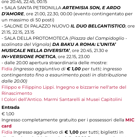
ore 20.45, 22.45, 00.15
-
SALA SANTA PETRONILLA
ARTEMISIA SON, E ARDO
D’AMORE
, ore 21.00, 22.30, 00.00 (evento contingentato per
un massimo di 50 posti)
-
SALONE DI PALAZZO NUOVO
IL DUO BELCANTISTICO
, ore
21.15, 22.15, 23.15
- SALA DELLA PROTOMOTECA
(Piazza del Campidoglio -
scalinata del Vignola)
DA BAKU A ROMA: L’UNITA’
MUSICALE NELLA DIVERSITA’
, ore 20.45, 21.30 e
IN>VERSIONE POETICA
, ore 22.15, 23.00
- dalle 20.00 apertura straordinaria delle mostre:
Fidia
(ingresso aggiuntivo di
€ 1,00
per tutti; ingresso
contingentato fino a esaurimento posti in distribuzione
dalle 20.00)
Filippo e Filippino Lippi. Ingegno e bizzarrie nell'arte del
Rinascimento
I Colori dell’Antico. Marmi Santarelli ai Musei Capitolini
Entrada
€ 1,00
Ingresso completamente gratuito per i possessori della
MIC
card
Fidia
Ingresso aggiuntivo di
€ 1,00
per tutti; biglietti in