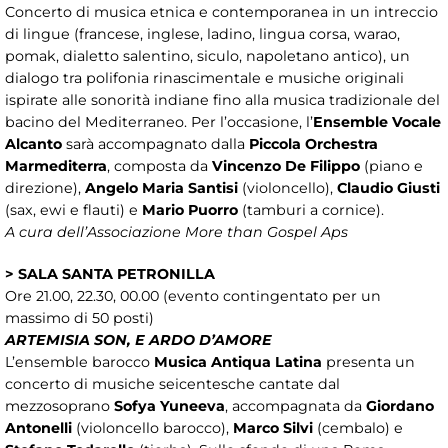
Concerto di musica etnica e contemporanea in un intreccio
di lingue (francese, inglese, ladino, lingua corsa, warao,
pomak, dialetto salentino, siculo, napoletano antico), un
dialogo tra polifonia rinascimentale e musiche originali
ispirate alle sonorità indiane fino alla musica tradizionale del
bacino del Mediterraneo. Per l’occasione, l’
Ensemble Vocale
Alcanto
sarà accompagnato dalla
Piccola Orchestra
Marmediterra
, composta da
Vincenzo De Filippo
(piano e
direzione),
Angelo Maria Santisi
(violoncello),
Claudio Giusti
(sax, ewi e flauti) e
Mario Puorro
(tamburi a cornice).
A cura dell’Associazione More than Gospel Aps
> SALA SANTA PETRONILLA
Ore 21.00, 22.30, 00.00 (evento contingentato per un
massimo di 50 posti)
ARTEMISIA SON, E ARDO D’AMORE
L’ensemble barocco
Musica Antiqua Latina
presenta un
concerto di musiche seicentesche cantate dal
mezzosoprano
Sofya Yuneeva
, accompagnata da
Giordano
Antonelli
(violoncello barocco),
Marco Silvi
(cembalo) e