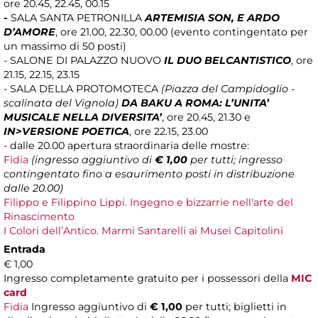
ore 20.45, 22.45, 00.15
-
SALA SANTA PETRONILLA
ARTEMISIA SON, E ARDO
D’AMORE
, ore 21.00, 22.30, 00.00 (evento contingentato per
un massimo di 50 posti)
-
SALONE DI PALAZZO NUOVO
IL DUO BELCANTISTICO
, ore
21.15, 22.15, 23.15
- SALA DELLA PROTOMOTECA
(Piazza del Campidoglio -
scalinata del Vignola)
DA BAKU A ROMA: L’UNITA’
MUSICALE NELLA DIVERSITA’
, ore 20.45, 21.30 e
IN>VERSIONE POETICA
, ore 22.15, 23.00
- dalle 20.00 apertura straordinaria delle mostre:
Fidia
(ingresso aggiuntivo di
€ 1,00
per tutti; ingresso
contingentato fino a esaurimento posti in distribuzione
dalle 20.00)
Filippo e Filippino Lippi. Ingegno e bizzarrie nell'arte del
Rinascimento
I Colori dell’Antico. Marmi Santarelli ai Musei Capitolini
Entrada
€ 1,00
Ingresso completamente gratuito per i possessori della
MIC
card
Fidia
Ingresso aggiuntivo di
€ 1,00
per tutti; biglietti in