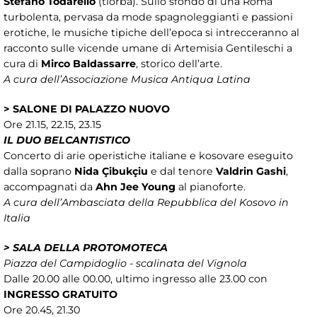
Stefano Todarello
(tiorba). Sullo sfondo di una Roma
turbolenta, pervasa da mode spagnoleggianti e passioni
erotiche, le musiche tipiche dell’epoca si intrecceranno al
racconto sulle vicende umane di Artemisia Gentileschi a
cura di
Mirco Baldassarre
, storico dell’arte.
A cura dell’Associazione Musica Antiqua Latina
> SALONE DI PALAZZO NUOVO
Ore 21.15, 22.15, 23.15
IL DUO BELCANTISTICO
Concerto di arie operistiche italiane e kosovare eseguito
dalla soprano
Nida Çibukçiu
e dal tenore
Valdrin Gashi
,
accompagnati da
Ahn Jee Young
al pianoforte.
A cura dell’Ambasciata della Repubblica del Kosovo in
Italia
> SALA DELLA PROTOMOTECA
Piazza del Campidoglio - scalinata del Vignola
Dalle 20.00 alle 00.00, ultimo ingresso alle 23.00 con
INGRESSO GRATUITO
Ore 20.45, 21.30