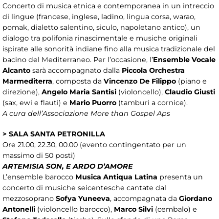
Concerto di musica etnica e contemporanea in un intreccio
di lingue (francese, inglese, ladino, lingua corsa, warao,
pomak, dialetto salentino, siculo, napoletano antico), un
dialogo tra polifonia rinascimentale e musiche originali
ispirate alle sonorità indiane fino alla musica tradizionale del
bacino del Mediterraneo. Per l’occasione, l’
Ensemble Vocale
Alcanto
sarà accompagnato dalla
Piccola Orchestra
Marmediterra
, composta da
Vincenzo De Filippo
(piano e
direzione),
Angelo Maria Santisi
(violoncello),
Claudio Giusti
(sax, ewi e flauti) e
Mario Puorro
(tamburi a cornice).
A cura dell’Associazione More than Gospel Aps
> SALA SANTA PETRONILLA
Ore 21.00, 22.30, 00.00 (evento contingentato per un
massimo di 50 posti)
ARTEMISIA SON, E ARDO D’AMORE
L’ensemble barocco
Musica Antiqua Latina
presenta un
concerto di musiche seicentesche cantate dal
mezzosoprano
Sofya Yuneeva
, accompagnata da
Giordano
Antonelli
(violoncello barocco),
Marco Silvi
(cembalo) e