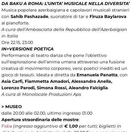
DA BAKU A ROMA: L’UNITA’ MUSICALE NELLA DIVERSITA’
Musica popolare azerbaigiana e capolavori musicali stranieri
con
Sahib Pashazade
, suonatore di tar e
Firuza Baylarova
al pianoforte.
A cura dell’Ambasciata della Repubblica dell’Azerbaigian
in Italia
Ore 22.15, 23.00
IN>VERSIONE POETICA
Performance di teatro danza che pone l’obiettivo
sull’esplorazione dell’anima umana attraverso una fusione
creativa di movimento corporeo, versi poetici inediti ed un
gioco di tessuti. Ideata e diretta da
Emanuela Panatta
, con
Asia Carfi, Fiammetta Amadori, Alessandro Anella,
Lorenzo Parodi, Simona Rossi, Aleandro Falciglia
.
A cura di Monolocale Produzioni Aps
>
MUSEO
dalle 20.00 alle 02.00, ultimo ingresso 01.00
Apertura straordinaria delle mostre
:
Fidia
(ingresso aggiuntivo di
€ 1,00
per tutti; biglietti in