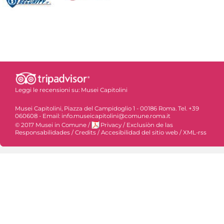
Leggi le recensioni su:
Musei Capitolini
Musei Capitolini, Piazza del Campidoglio 1 - 00186 Roma. Tel. +39
060608 - Email: info.museicapitolini@comune.roma.it
© 2017 Musei in Comune
/
Privacy
/
Exclusiòn de las
Responsabilidades
/
Credits
/
Accesibilidad del sitio web
/
XML-rss