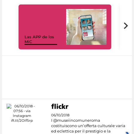
Las APP de los
I Mi
MiC
net
06/10/2018
I @museiincomuneroma
costituiscono un’offerta culturale varia
ed eclettica per il prestigio e la