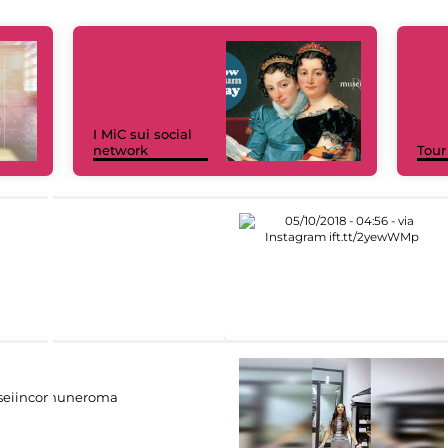
I MiC sui social
network
Tour
eiincomuneroma