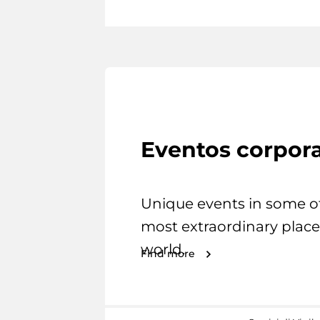
Eventos corpora
Unique events in some o
most extraordinary place
world.
Find more