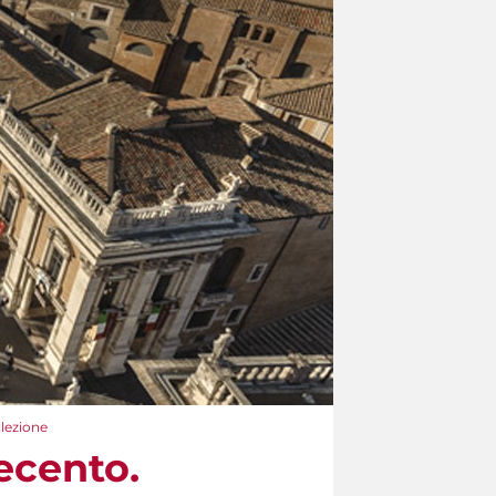
llezione
ecento.