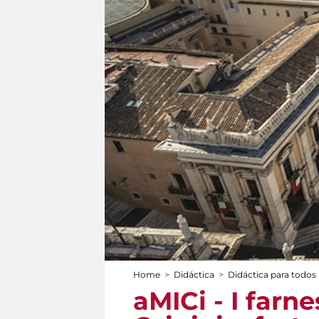
Home
>
Didáctica
>
Didáctica para todos
You are here
aMICi - I farn