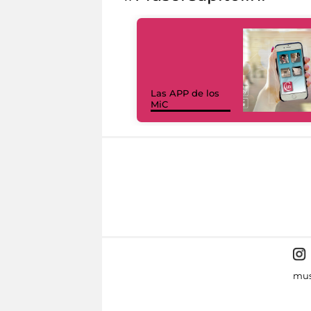
Las APP de los
MiC
mus