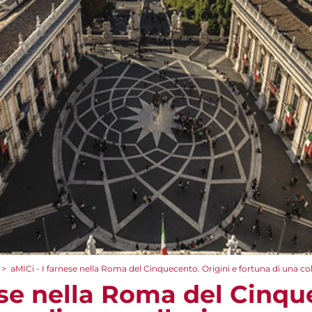
>
aMICi - I farnese nella Roma del Cinquecento. Origini e fortuna di una co
ese nella Roma del Cinqu