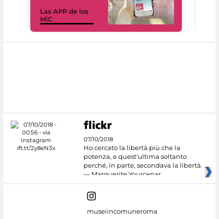
Las APP de los
I Mi
MiC
net
07/10/2018
Ho cercato la libertà più che la
potenza, e quest'ultima soltanto
perché, in parte, secondava la libertà.
— Marguerite Yourcenar
museiincomuneroma