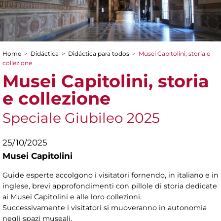
Home
>
Didáctica
>
Didáctica para todos
>
Musei Capitolini, storia e
You are here
collezione
Musei Capitolini, storia
e collezione
Speciale Giubileo 2025
25/10/2025
Musei Capitolini
Guide esperte accolgono i visitatori fornendo, in italiano e in
inglese, brevi approfondimenti con pillole di storia dedicate
ai Musei Capitolini e alle loro collezioni.
Successivamente i visitatori si muoveranno in autonomia
negli spazi museali.