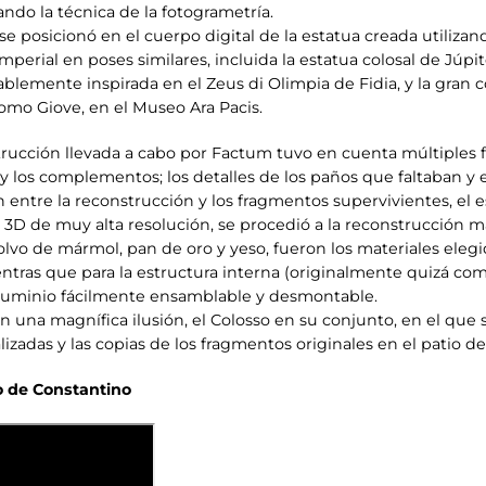
ndo la técnica de la fotogrametría.
 posicionó en el cuerpo digital de la estatua creada utiliza
mperial en poses similares, incluida la estatua colosal de Júpite
lemente inspirada en el Zeus di Olimpia de Fidia, y la gran c
mo Giove, en el Museo Ara Pacis.
ucción llevada a cabo por Factum tuvo en cuenta múltiples fa
s y los complementos; los detalles de los paños que faltaban y
 entre la reconstrucción y los fragmentos supervivientes, el 
 3D de muy alta resolución, se procedió a la reconstrucción ma
olvo de mármol, pan de oro y yeso, fueron los materiales elegid
tras que para la estructura interna (originalmente quizá comp
 aluminio fácilmente ensamblable y desmontable.
en una magnífica ilusión, el Colosso en su conjunto, en el que
lizadas y las copias de los fragmentos originales en el patio de
so de Constantino