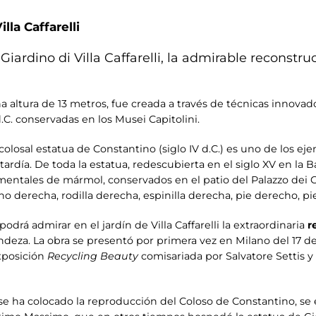
illa Caffarelli
 Giardino di Villa Caffarelli, la admirable reconstru
altura de 13 metros, fue creada a través de técnicas innovad
 d.C. conservadas en los Musei Capitolini.
colosal estatua de Constantino (siglo IV d.C.) es uno de los ej
rdía. De toda la estatua, redescubierta en el siglo XV en la B
ales de mármol, conservados en el patio del Palazzo dei Con
 derecha, rodilla derecha, espinilla derecha, pie derecho, pie
podrá admirar en el jardín de Villa Caffarelli la extraordinaria
r
deza. La obra se presentó por primera vez en Milano del 17 d
xposición
Recycling Beauty
comisariada por Salvatore Settis 
de se ha colocado la reproducción del Coloso de Constantino, s