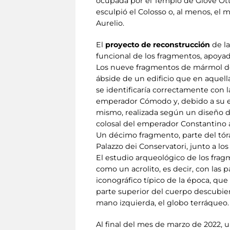
ocupada por el Templo de Giove Ott
esculpió el Colosso o, al menos, el 
Aurelio.
El
proyecto de reconstrucción
de la
funcional de los fragmentos, apoyado 
Los nueve fragmentos de mármol de P
ábside de un edificio que en aquella
se identificaría correctamente con la
emperador Cómodo y, debido a su ex
mismo, realizada según un diseño de
colosal del emperador Constantino a 
Un décimo fragmento, parte del tórax
Palazzo dei Conservatori, junto a l
El estudio arqueológico de los frag
como un acrolito, es decir, con la
iconográfico típico de la época, qu
parte superior del cuerpo descubier
mano izquierda, el globo terráqueo.
Al final del mes de marzo de 2022, 