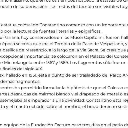
imo Massimo, que en otros tiempos hospedó la estatua de Giov
modelo de su derivación. Los restos del templo son visibles hoy
 estatua colosal de Constantino comenzó con un importante an
por la lectura de fuentes literarias y epigráficas.
ariana, hoy conservados en los Musei Capitolini, fueron halla
 época se creía que era el Tempio della Pace de Vespasiano, y q
 basílica de Massenzio, a lo largo de la Via Sacra. Se creía qu
cepcional importancia, se colocaron en el Palazzo dei Conser
 Michelangelo entre 1567 y 1569. Los fragmentos sólo fueron 
finales del siglo XIX.
, hallado en 1951, está a punto de ser trasladado del Parco Ar
os demás fragmentos.
mentos ha permitido formular la hipótesis de que el Colosso e
s partes desnudas de mármol blanco y el drapeado de metal o
e asemejaba al emperador a una divinidad, Constantino está r
ta y el manto echado sobre el hombro; el brazo derecho sostie
un equipo de la Fundación Factum pasó tres días en el patio d