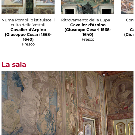
Numa Pompilio istituisce il
Ritrovamento della Lupa
Com
culto delle Vestali
Cavalier d'Arpino
Cavalier d'Arpino
(Giuseppe Cesari 1568-
Ca
(Giuseppe Cesari 1568-
1640)
(Gius
1640)
Fresco
Fresco
La sala