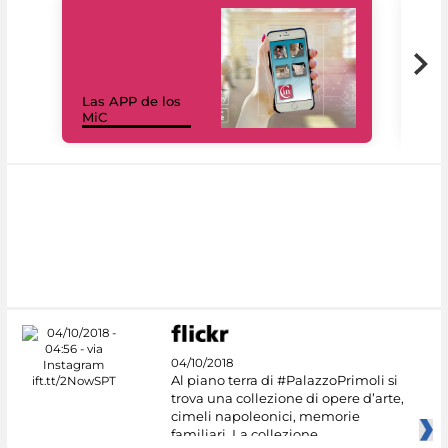
Las APP de los
I Mi
MiC
net
04/10/2018
Al piano terra di #PalazzoPrimoli si
trova una collezione di opere d’arte,
cimeli napoleonici, memorie
familiari. La collezione