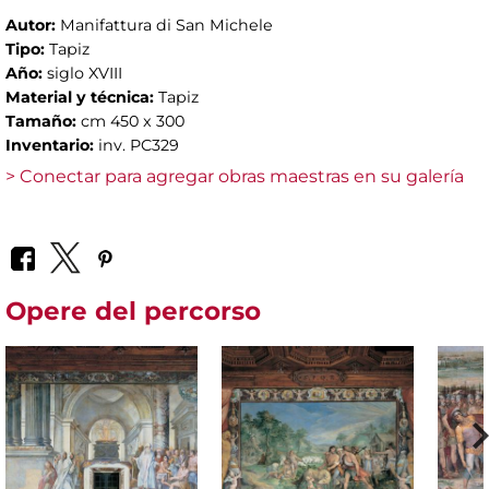
Autor:
Manifattura di San Michele
Tipo:
Tapiz
Año:
siglo XVIII
Material y técnica:
Tapiz
Tamaño:
cm 450 x 300
Inventario:
inv. PC329
> Conectar para agregar obras maestras en su galería
Opere del percorso