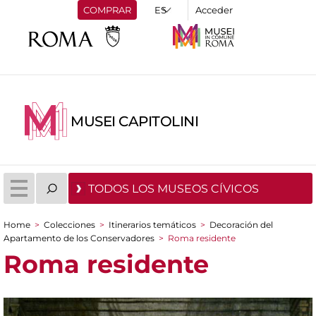
COMPRAR
Acceder
MUSEI CAPITOLINI
TODOS LOS MUSEOS CÍVICOS
Home
>
Colecciones
>
Itinerarios temáticos
>
Decoración del
You are here
Apartamento de los Conservadores
>
Roma residente
Roma residente