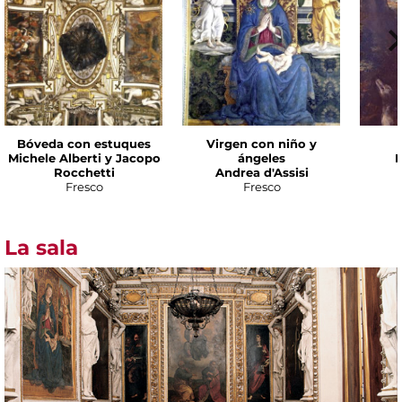
Bóveda con estuques
Virgen con niño y
Michele Alberti y Jacopo
ángeles
P
Rocchetti
Andrea d'Assisi
Fresco
Fresco
La sala