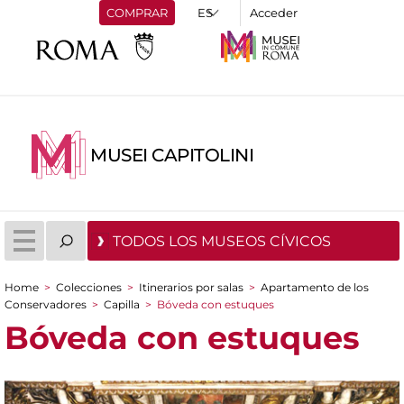
COMPRAR
Acceder
MUSEI CAPITOLINI
TODOS LOS MUSEOS CÍVICOS
Home
>
Colecciones
>
Itinerarios por salas
>
Apartamento de los
You are here
Conservadores
>
Capilla
>
Bóveda con estuques
Bóveda con estuques