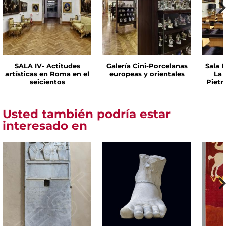
SALA IV- Actitudes
Galería Cini-Porcelanas
Sala P
artísticas en Roma en el
europeas y orientales
La 
seicientos
Pietr
Usted también podría estar
interesado en