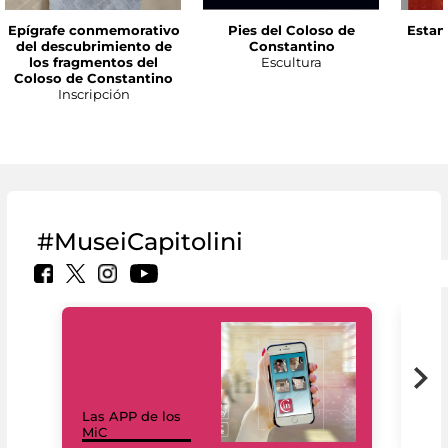
Epígrafe conmemorativo
Pies del Coloso de
Estan
del descubrimiento de
Constantino
los fragmentos del
Escultura
Coloso de Constantino
Inscripción
#MuseiCapitolini
Las APP de los
I Mi
MiC
net