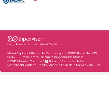
Leggi le recensioni su:
Musei Capitolini
Musei Capitolini, Piazza del Campidoglio 1 - 00186 Roma. Tel. +39
060608 - Email: info.museicapitolini@comune.roma.it
© 2017 Musei in Comune
/
Privacy
/
Exclusiòn de las
Responsabilidades
/
Credits
/
Accesibilidad del sitio web
/
XML-rss