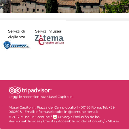
Servizi di
Servizi museali
Vigilanza
Leggi le recensioni su:
Musei Capitolini
Musei Capitolini, Piazza del Campidoglio 1 - 00186 Roma. Tel. +39
060608 - Email: info.museicapitolini@comune.roma.it
© 2017 Musei in Comune
/
Privacy
/
Exclusiòn de las
Responsabilidades
/
Credits
/
Accesibilidad del sitio web
/
XML-rss