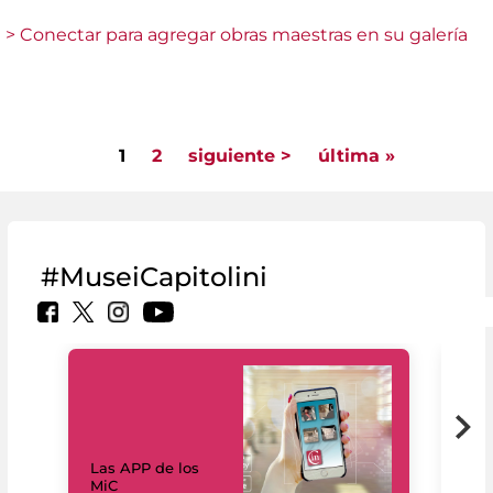
> Conectar para agregar obras maestras en su galería
1
2
siguiente >
última »
Pages
#MuseiCapitolini
Las APP de los
I Mi
MiC
net