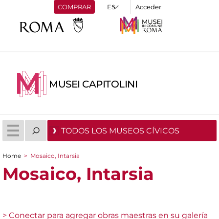
COMPRAR
Acceder
MUSEI CAPITOLINI
TODOS LOS MUSEOS CÍVICOS
Home
>
Mosaico, Intarsia
You are here
Mosaico, Intarsia
> Conectar para agregar obras maestras en su galería