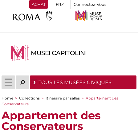
ACHAT
Connectez-Vous
MUSEI CAPITOLINI
TOUS LES MUSÉES CIVIQUES
Home
>
Collections
>
Itinéraire par salles
>
Appartement des
You are here
Conservateurs
Appartement des
Conservateurs