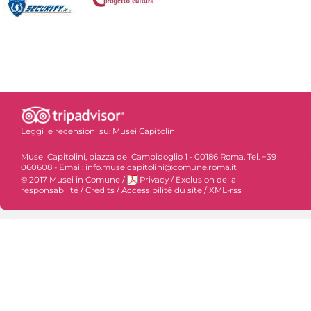
Leggi le recensioni su:
Musei Capitolini
Musei Capitolini, piazza del Campidoglio 1 - 00186 Roma. Tel. +39
060608 - Email: info.museicapitolini@comune.roma.it
© 2017 Musei in Comune
/
Privacy
/
Exclusion de la
responsabilité
/
Credits
/
Accessibilité du site
/
XML-rss