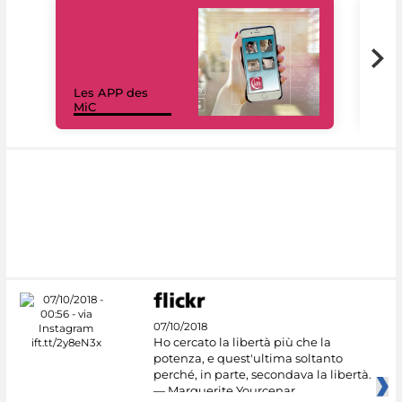
Les APP des
Les
MiC
rés
07/10/2018
Ho cercato la libertà più che la
potenza, e quest'ultima soltanto
perché, in parte, secondava la libertà.
— Marguerite Yourcenar