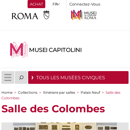
ACHAT
Connectez-Vous
MUSEI CAPITOLINI
TOUS LES MUSÉES CIVIQUES
Home
>
Collections
>
Itinéraire par salles
>
Palais Neuf
>
Salle des
You are here
Colombes
Salle des Colombes