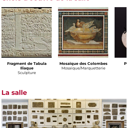
Fragment de Tabula
Mosaïque des Colombes
Po
Iliaque
Mosaïque/Marquetterie
Sculpture
La salle