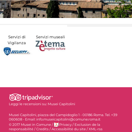
Servizi di
Servizi museali
Vigilanza
Leggi le recensioni su:
Musei Capitolini
Musei Capitolini, piazza del Campidoglio 1 - 00186 Roma. Tel. +39
060608 - Email: info.museicapitolini@comune.roma.it
© 2017 Musei in Comune
/
Privacy
/
Exclusion de la
responsabilité
/
Credits
/
Accessibilité du site
/
XML-rss