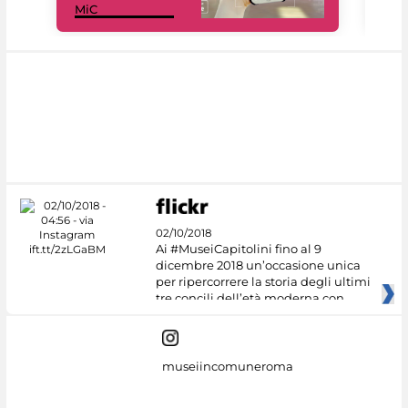
MiC
rés
02/10/2018
Ai #MuseiCapitolini fino al 9
dicembre 2018 un’occasione unica
per ripercorrere la storia degli ultimi
tre concili dell’età moderna con
museiincomuneroma