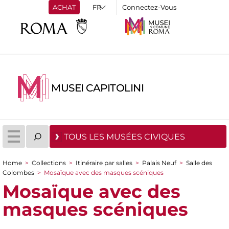
ACHAT
Connectez-Vous
MUSEI CAPITOLINI
TOUS LES MUSÉES CIVIQUES
Home
>
Collections
>
Itinéraire par salles
>
Palais Neuf
>
Salle des
You are here
Colombes
>
Mosaïque avec des masques scéniques
Mosaïque avec des
masques scéniques