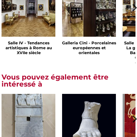
Salle IV - Tendances
Galleria Cini - Porcelaines
Salle 
artistiques à Rome au
européennes et
La g
XVIIe siècle
orientales
Bar
C
Vous pouvez également être
intéressé à