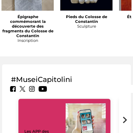
Épigraphe
Pieds du Colosse de
Ét
commémorant la
Constantin
découverte des
Sculpture
fragments du Colosse de
Constantin
Inscription
#MuseiCapitolini
Les APP des
Les