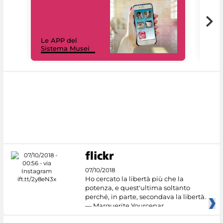
Il 
Le APP del
Mus
Sistema Musei
net
07/10/2018
Ho cercato la libertà più che la
potenza, e quest'ultima soltanto
perché, in parte, secondava la libertà.
— Marguerite Yourcenar