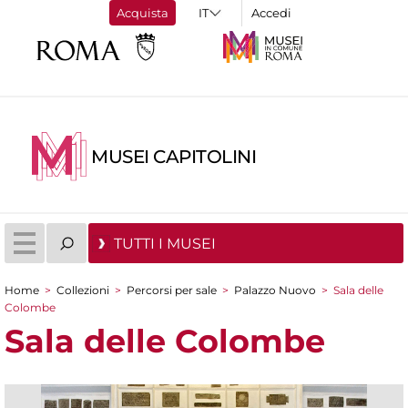
Acquista
Accedi
MUSEI CAPITOLINI
TUTTI I MUSEI
Home
>
Collezioni
>
Percorsi per sale
>
Palazzo Nuovo
>
Sala delle
Tu sei qui
Colombe
Sala delle Colombe