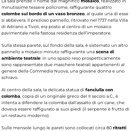
La sala prende il nome dal magnifico
mosaico
, realizzato in
minutissime tessere policrome, raffigurante quattro
colombe sul bordo di un vaso bronzeo
, al quale una di esse
si abbevera. Il prezioso pannello, ritrovato nel 1737 nella Villa
di Adriano a Tivoli, era posto al centro di un mosaico
pavimentale nella fastosa residenza dell’imperatore.
Sulla stessa parete, sul fondo della sala, è sistemato un altro
pannello a mosaico minuto raffigurante una
scena di
ambiente teatrale
: in uno spazio reso prospetticamente
sono rappresentate due maschere teatrali appartenenti al
genere della Commedia Nuova, una giovane donna e uno
schiavo.
Al centro della sala, la delicata statua di
fanciulla con
colomba
, copia di un originale greco del II secolo a.C., è
intenta a difendere la colomba dall’assalto di un cane, che
doveva essere raffigurato ai suoi piedi (il serpente è frutto di
un restauro moderno).
Sulle mensole lungo le pareti sono collocati circa 80
ritratti