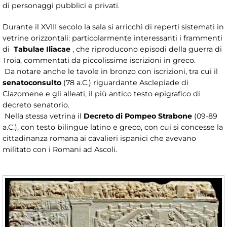
di personaggi pubblici e privati.
Durante il XVIII secolo la sala si arricchì di reperti sistemati in
vetrine orizzontali: particolarmente interessanti i frammenti
di
Tabulae Iliacae
, che riproducono episodi della guerra di
Troia, commentati da piccolissime iscrizioni in greco.
Da notare anche le tavole in bronzo con iscrizioni, tra cui il
senatoconsulto
(78 a.C.) riguardante Asclepiade di
Clazomene e gli alleati, il più antico testo epigrafico di
decreto senatorio.
Nella stessa vetrina il
Decreto di Pompeo Strabone
(09-89
a.C.), con testo bilingue latino e greco, con cui si concesse la
cittadinanza romana ai cavalieri ispanici che avevano
militato con i Romani ad Ascoli.