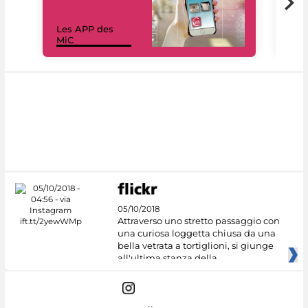
Les APP des
Les
MiC
rés
05/10/2018
Attraverso uno stretto passaggio con
una curiosa loggetta chiusa da una
bella vetrata a tortiglioni, si giunge
all'ultima stanza della