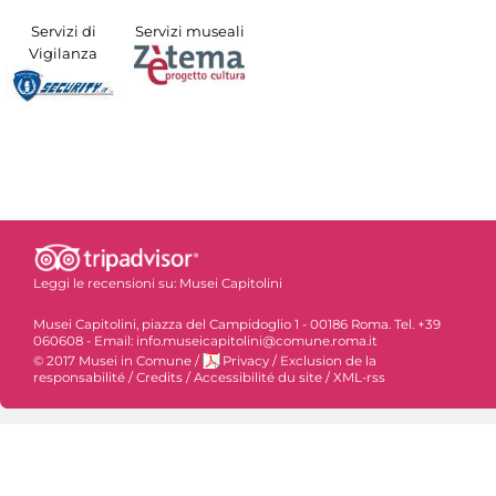
Servizi di
Servizi museali
Vigilanza
Leggi le recensioni su:
Musei Capitolini
Musei Capitolini, piazza del Campidoglio 1 - 00186 Roma. Tel. +39
060608 - Email: info.museicapitolini@comune.roma.it
© 2017 Musei in Comune
/
Privacy
/
Exclusion de la
responsabilité
/
Credits
/
Accessibilité du site
/
XML-rss