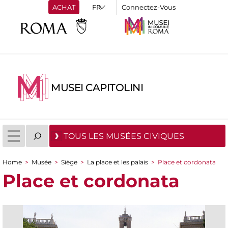
ACHAT
Connectez-Vous
MUSEI CAPITOLINI
TOUS LES MUSÉES CIVIQUES
Home
>
Musée
>
Siège
>
La place et les palais
>
Place et cordonata
You are here
Place et cordonata