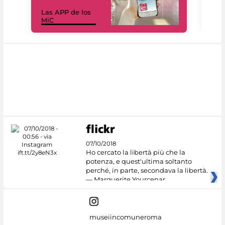
Las APP de los
I Mi
MiC
net
07/10/2018
Ho cercato la libertà più che la
potenza, e quest'ultima soltanto
perché, in parte, secondava la libertà.
— Marguerite Yourcenar
museiincomuneroma