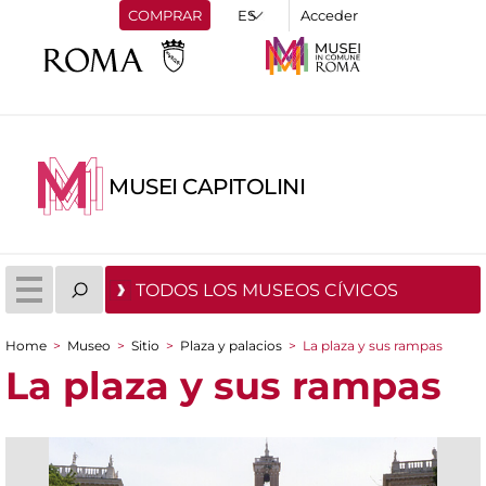
COMPRAR
Acceder
MUSEI CAPITOLINI
TODOS LOS MUSEOS CÍVICOS
Home
>
Museo
>
Sitio
>
Plaza y palacios
>
La plaza y sus rampas
You are here
La plaza y sus rampas