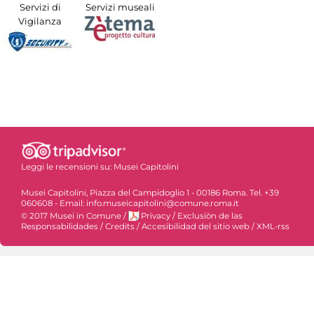
Servizi di
Servizi museali
Vigilanza
Leggi le recensioni su:
Musei Capitolini
Musei Capitolini, Piazza del Campidoglio 1 - 00186 Roma. Tel. +39
060608 - Email: info.museicapitolini@comune.roma.it
© 2017 Musei in Comune
/
Privacy
/
Exclusiòn de las
Responsabilidades
/
Credits
/
Accesibilidad del sitio web
/
XML-rss