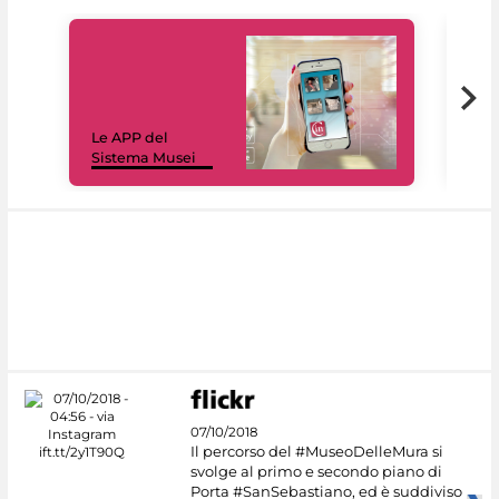
Il 
Le APP del
sui 
Sistema Musei
net
07/10/2018
Il percorso del #MuseoDelleMura si
svolge al primo e secondo piano di
Porta #SanSebastiano, ed è suddiviso