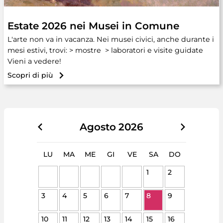
Estate 2026 nei Musei in Comune
L'arte non va in vacanza. Nei musei civici, anche durante i
mesi estivi, trovi: > mostre > laboratori e visite guidate
Vieni a vedere!
Scopri di più
Agosto
2026
LU
MA
ME
GI
VE
SA
DO
1
2
3
4
5
6
7
8
9
10
11
12
13
14
15
16