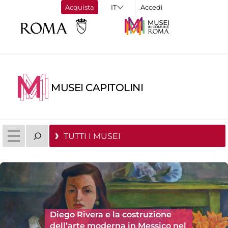
Acquista
Accedi
MUSEI CAPITOLINI
TUTTI I MUSEI
Diego Rivera e la costruzione
dell’arte moderna in Messico nel