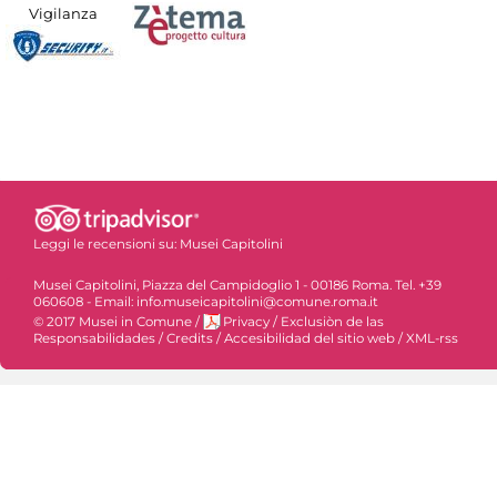
Vigilanza
Leggi le recensioni su:
Musei Capitolini
Musei Capitolini, Piazza del Campidoglio 1 - 00186 Roma. Tel. +39
060608 - Email: info.museicapitolini@comune.roma.it
© 2017 Musei in Comune
/
Privacy
/
Exclusiòn de las
Responsabilidades
/
Credits
/
Accesibilidad del sitio web
/
XML-rss