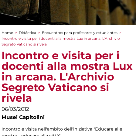
Home
>
Didáctica
>
Encuentros para profesores y estudiantes
>
You are here
Incontro e visita per i docenti alla mostra Lux in arcana. L'Archivio
Segreto Vaticano si rivela
Incontro e visita per i
docenti alla mostra Lux
in arcana. L'Archivio
Segreto Vaticano si
rivela
06/03/2012
Musei Capitolini
Incontro e visita nell'ambito dell'iniziativa "Educare alle
mostre - educare alla città"