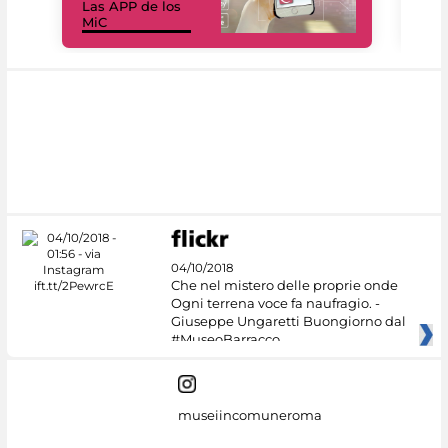
Las APP de los
I Mi
MiC
net
04/10/2018
Che nel mistero delle proprie onde
Ogni terrena voce fa naufragio. -
Giuseppe Ungaretti Buongiorno dal
#MuseoBarracco
museiincomuneroma