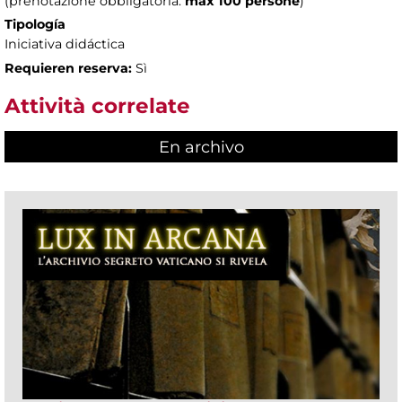
(prenotazione obbligatoria:
max 100 persone
)
Tipología
Iniciativa didáctica
Requieren reserva:
Sì
Attività correlate
En archivo