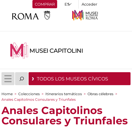
COMPRAR
Acceder
MUSEI CAPITOLINI
TODOS LOS MUSEOS CÍVICOS
Home
>
Colecciones
>
Itinerarios temáticos
>
Obras célebres
>
You are here
Anales Capitolinos Consulares y Triunfales
Anales Capitolinos
Consulares y Triunfales