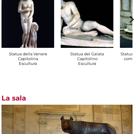
Statua della Venere
Statua del Galata
Statua 
Capitolina
Capitolino
come
Escultura
Escultura
La sala