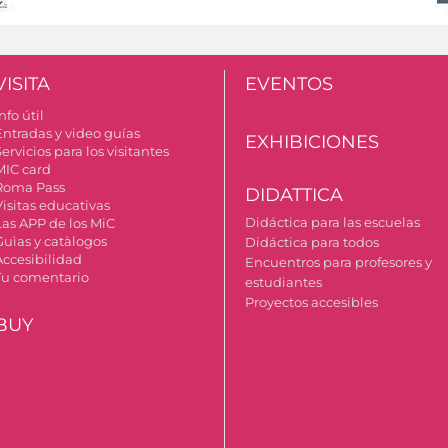
VISITA
EVENTOS
nfo útil
Entradas y video guías
EXHIBICIONES
ervicios para los visitantes
MIC card
Roma Pass
DIDATTICA
Visitas educativas
Didáctica para las escuelas
Las APP de los MiC
Guìas y catàlogos
Didáctica para todos
Accesibilidad
Encuentros para profesores y
Tu comentario
estudiantes
Proyectos accesibles
BUY