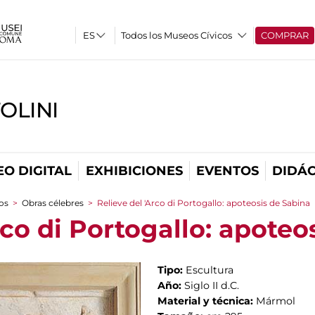
Todos los Museos Cívicos
COMPRAR
OLINI
O DIGITAL
EXHIBICIONES
EVENTOS
DIDÁC
cos
>
Obras célebres
>
Relieve del 'Arco di Portogallo: apoteosis de Sabina
rco di Portogallo: apoteo
Tipo:
Escultura
Año:
Siglo II d.C.
Material y técnica:
Mármol