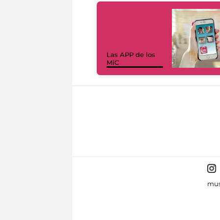
Las APP de los
MiC
mus