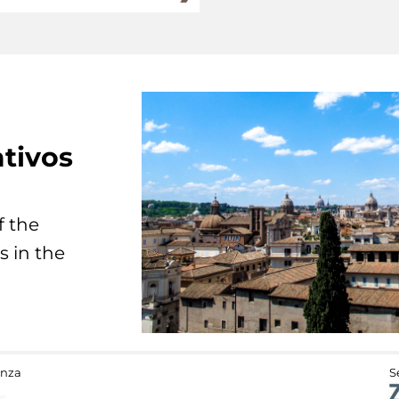
tivos
f the
s in the
anza
S