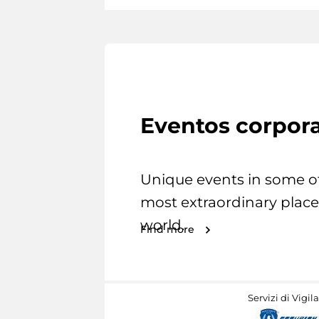
Eventos corpora
Unique events in some o
most extraordinary place
world.
Find more
Servizi di Vigil