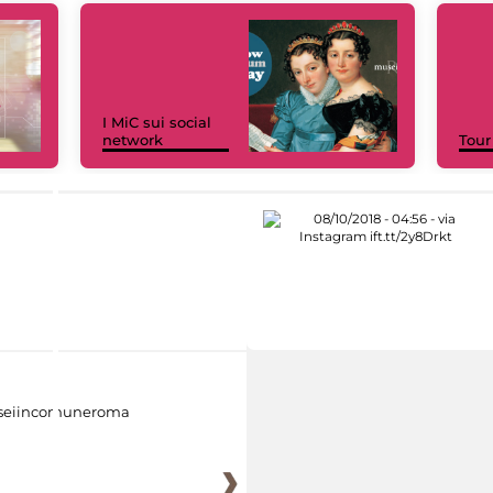
I MiC sui social
network
Tour
eiincomuneroma