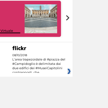
Google Arts &
 Virtuale
Culture
08/10/2018
L'area trapezoidale di #piazza del
#Campidoglio è delimitata dai
due edifici dei #MuseiCapitolini
contrapposti, che