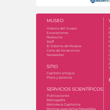
MUSEO
Historia del museo
I
Excavaciones
Restauros
S
Staff
El Sistema de Museos
Carta de los servicios
Newsletter
SITIO
Capitolio antiguo
Plaza y palacios
SERVICIOS SCIENTÍFICOS
Publicaciones
Bibliografía
Biblioteca Capitolina
Permiso para tomar fotografías