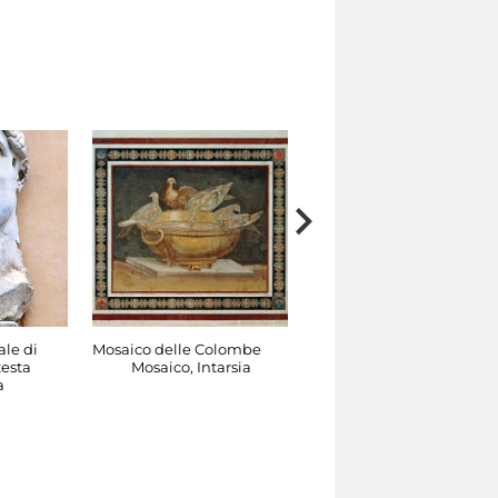
ale di
Mosaico delle Colombe
Frammento di Tabula
testa
Mosaico, Intarsia
Iliaca
a
Escultura