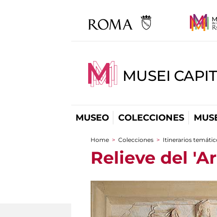
MUSEI CAPIT
MUSEO
COLECCIONES
MUSE
Home
>
Colecciones
>
Itinerarios temáti
You are here
Relieve del 'A