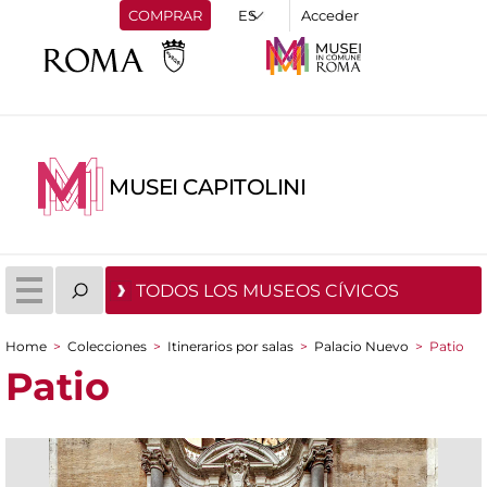
COMPRAR
Acceder
MUSEI CAPITOLINI
TODOS LOS MUSEOS CÍVICOS
Home
>
Colecciones
>
Itinerarios por salas
>
Palacio Nuevo
>
Patio
You are here
Patio