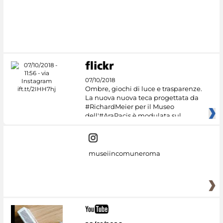
07/10/2018
Ombre, giochi di luce e trasparenze.
La nuova nuova teca progettata da
#RichardMeier per il Museo
dell'#AraPacis è modulata sul
museiincomuneroma