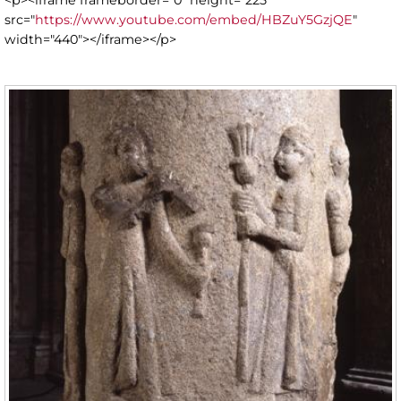
<p><iframe frameborder="0" height="225"
src="
https://www.youtube.com/embed/HBZuY5GzjQE
"
width="440"></iframe></p>