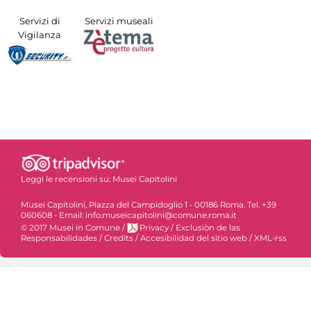
Servizi di
Servizi museali
Vigilanza
Leggi le recensioni su:
Musei Capitolini
Musei Capitolini, Piazza del Campidoglio 1 - 00186 Roma. Tel. +39
060608 - Email: info.museicapitolini@comune.roma.it
© 2017 Musei in Comune
/
Privacy
/
Exclusiòn de las
Responsabilidades
/
Credits
/
Accesibilidad del sitio web
/
XML-rss