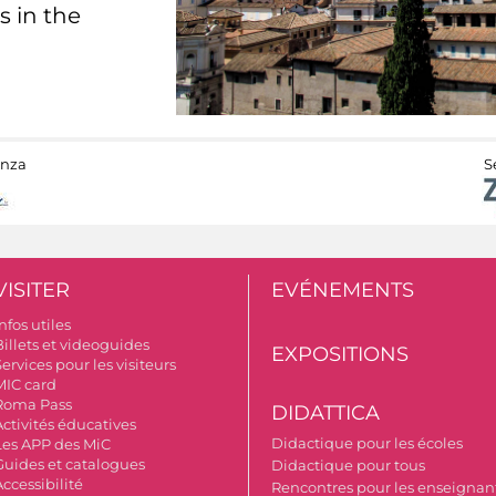
s in the
anza
S
VISITER
EVÉNEMENTS
nfos utiles
Billets et videoguides
EXPOSITIONS
ervices pour les visiteurs
MIC card
Roma Pass
DIDATTICA
Activités éducatives
Didactique pour les écoles
Les APP des MiC
Guides et catalogues
Didactique pour tous
ccessibilité
Rencontres pour les enseignant