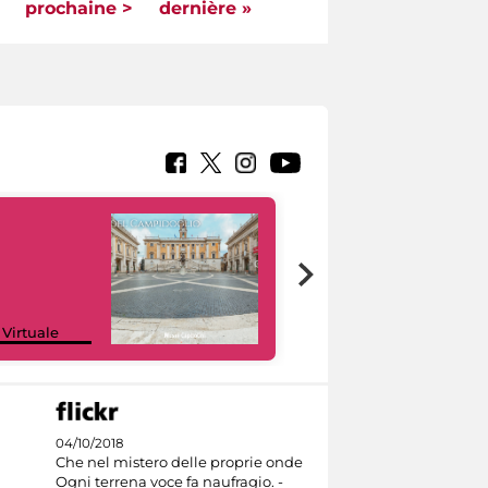
prochaine >
dernière »
Google Arts &
 Virtuale
Culture
04/10/2018
Che nel mistero delle proprie onde
Ogni terrena voce fa naufragio. -