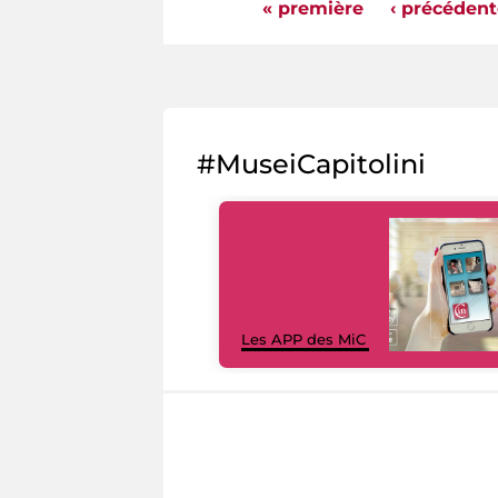
« première
‹ précédent
Pages
#MuseiCapitolini
Les APP des MiC