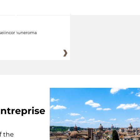
eiincomuneroma
ntreprise
f the