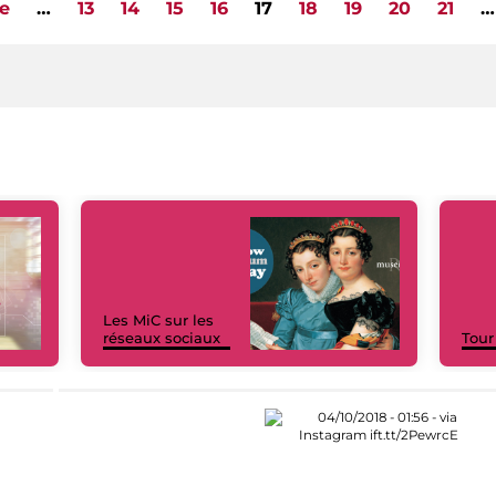
e
…
13
14
15
16
17
18
19
20
21
…
Les MiC sur les
réseaux sociaux
Tour