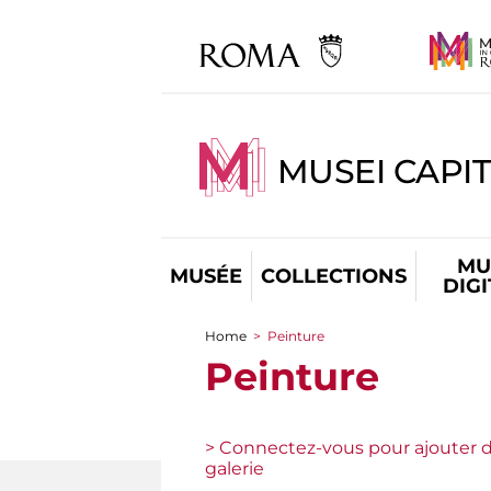
MUSEI CAPIT
MU
MUSÉE
COLLECTIONS
DIG
Home
>
Peinture
You are here
Peinture
> Connectez-vous pour ajouter d
galerie