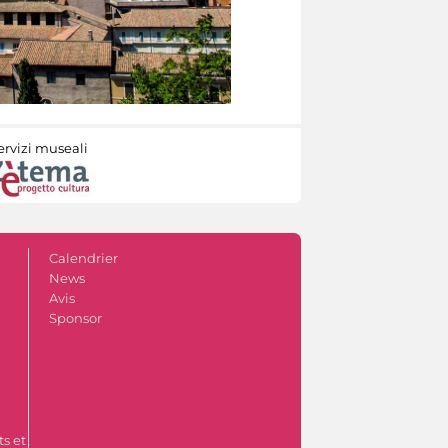
ervizi museali
Calendrier
News
Avis
Sponsor
s et