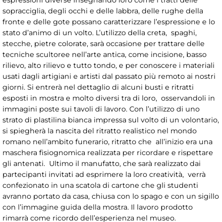
espressioni diverse insegnando loro come i tratti delle
sopracciglia, degli occhi e delle labbra, delle rughe della
fronte e delle gote possano caratterizzare l’espressione e lo
stato d’animo di un volto. L’utilizzo della creta, spaghi,
stecche, pietre colorate, sarà occasione per trattare delle
tecniche scultoree nell’arte antica, come incisione, basso
rilievo, alto rilievo e tutto tondo, e per conoscere i materiali
usati dagli artigiani e artisti dal passato più remoto ai nostri
giorni. Si entrerà nel dettaglio di alcuni busti e ritratti
esposti in mostra e molto diversi tra di loro, osservandoli in
immagini poste sui tavoli di lavoro. Con l’utilizzo di uno
strato di plastilina bianca impressa sul volto di un volontario,
si spiegherà la nascita del ritratto realistico nel mondo
romano nell’ambito funerario, ritratto che all’inizio era una
maschera fisiognomica realizzata per ricordare e rispettare
gli antenati. Ultimo il manufatto, che sarà realizzato dai
partecipanti invitati ad esprimere la loro creatività, verrà
confezionato in una scatola di cartone che gli studenti
avranno portato da casa, chiusa con lo spago e con un sigillo
con l’immagine guida della mostra. Il lavoro prodotto
rimarrà come ricordo dell’esperienza nel museo.