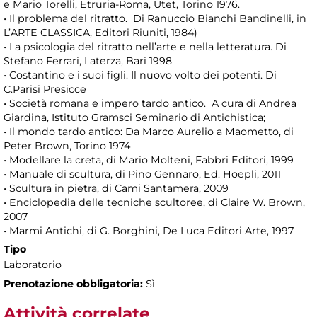
e Mario Torelli, Etruria-Roma, Utet, Torino 1976.
• Il problema del ritratto. Di Ranuccio Bianchi Bandinelli, in
L’ARTE CLASSICA, Editori Riuniti, 1984)
• La psicologia del ritratto nell’arte e nella letteratura. Di
Stefano Ferrari, Laterza, Bari 1998
• Costantino e i suoi figli. Il nuovo volto dei potenti. Di
C.Parisi Presicce
• Società romana e impero tardo antico. A cura di Andrea
Giardina, Istituto Gramsci Seminario di Antichistica;
• Il mondo tardo antico: Da Marco Aurelio a Maometto, di
Peter Brown, Torino 1974
• Modellare la creta, di Mario Molteni, Fabbri Editori, 1999
• Manuale di scultura, di Pino Gennaro, Ed. Hoepli, 2011
• Scultura in pietra, di Cami Santamera, 2009
• Enciclopedia delle tecniche scultoree, di Claire W. Brown,
2007
• Marmi Antichi, di G. Borghini, De Luca Editori Arte, 1997
Tipo
Laboratorio
Prenotazione obbligatoria:
Sì
Attività correlate