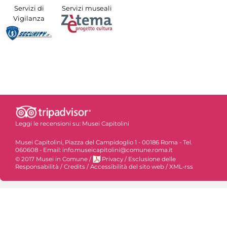
Servizi di
Servizi museali
Vigilanza
Leggi le recensioni su:
Musei Capitolini
Musei Capitolini, Piazza del Campidoglio 1 - 00186 Roma - Tel.
060608 - Email: info.museicapitolini@comune.roma.it
© 2017 Musei in Comune
/
Privacy
/
Esclusione delle
Responsabilità
/
Credits
/
Accessibilità del sito web
/
XML-rss