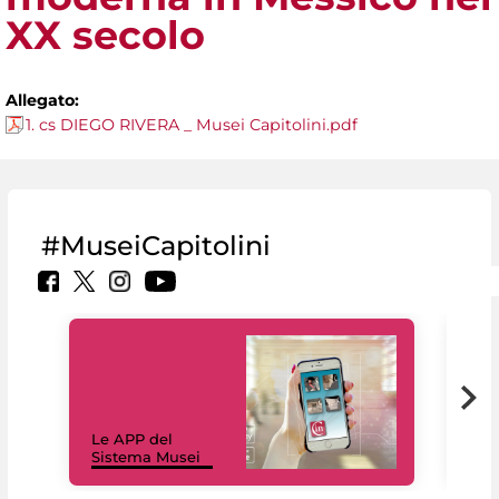
XX secolo
Allegato:
1. cs DIEGO RIVERA _ Musei Capitolini.pdf
#MuseiCapitolini
Il 
Le APP del
Mus
Sistema Musei
net