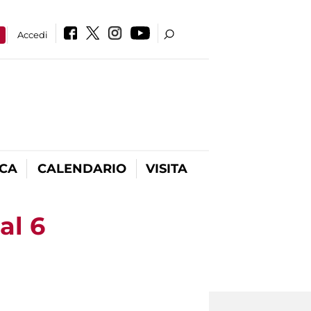
a
Accedi
ICA
CALENDARIO
VISITA
al 6