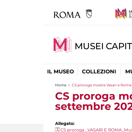
MUSEI CAPIT
IL MUSEO
COLLEZIONI
M
Home
>
CS proroga mostra Vasari e Roma 
Tu sei qui
CS proroga mo
settembre 20
Allegato:
CS proroga _VASARI E ROMA_Musei 