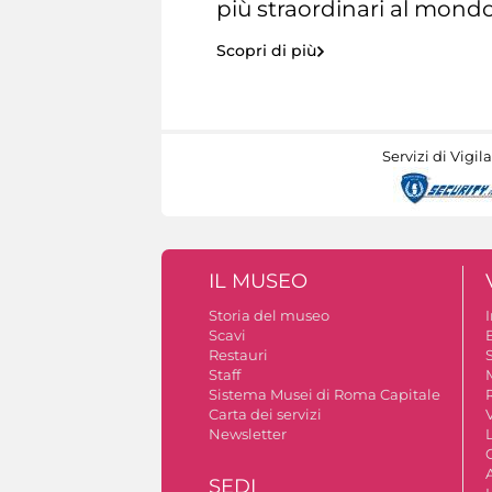
più straordinari al mondo
Scopri di più
Servizi di Vigil
IL MUSEO
Storia del museo
Scavi
Restauri
S
Staff
Sistema Musei di Roma Capitale
Carta dei servizi
V
Newsletter
A
SEDI