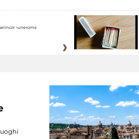
eiincomuneroma
e
 luoghi