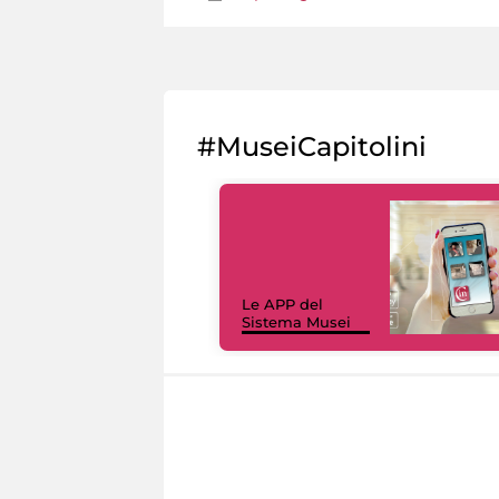
#MuseiCapitolini
Le APP del
Sistema Musei