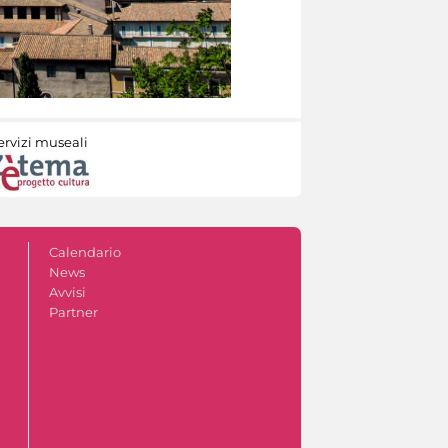
ervizi museali
Calendario
News
Avvisi
Partner