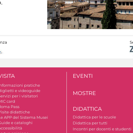
.
anza
S
VISITA
EVENTI
Informazioni pratiche
Biglietti e videoguide
MOSTRE
ervizi per i visitatori
MIC card
Roma Pass
DIDATTICA
isite didattiche
Didattica per le scuole
Le APP del Sistema Musei
Guide e cataloghi
Didattica per tutti
ccessibilità
Incontri per docenti e studenti