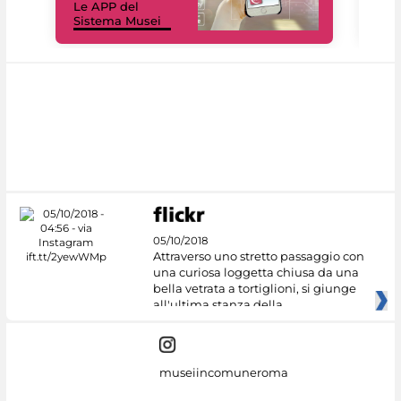
Le APP del
Mus
Sistema Musei
net
05/10/2018
Attraverso uno stretto passaggio con
una curiosa loggetta chiusa da una
bella vetrata a tortiglioni, si giunge
all'ultima stanza della
museiincomuneroma