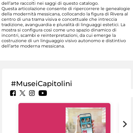
dell’arte raccolti nei saggi di questo catalogo.
Questa articolazione consente di ripercorrere le genealogie
della modernità messicana, collocando la figura di Rivera al
centro di una trama visiva e concettuale che intreccia
tradizione, avanguardia e pluralità di linguaggi estetici. La
mostra si configura così come uno spazio dinamico di
incontri, scambi e reinterpretazioni, da cui emerge la
costruzione di un linguaggio visivo autonomo e distintivo
dell’arte moderna messicana.
#MuseiCapitolini
Il 