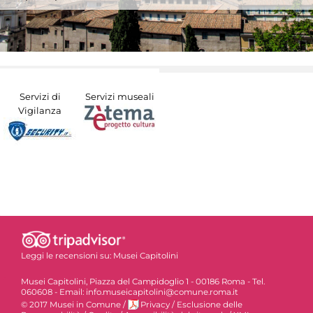
Servizi di
Servizi museali
Vigilanza
Leggi le recensioni su:
Musei Capitolini
Musei Capitolini, Piazza del Campidoglio 1 - 00186 Roma - Tel.
060608 - Email: info.museicapitolini@comune.roma.it
© 2017 Musei in Comune
/
Privacy
/
Esclusione delle