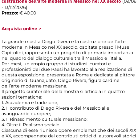
(09/06
costruzione dell’arte moderna in Messico nel XX secolo
- 13/12/2026)
Prezzo:
€ 40,00
Acquista online >
La grande mostra Diego Rivera e la costruzione dell’arte
moderna in Messico nel XX secolo, ospitata presso i Musei
Capitolini, rappresenta un progetto di primaria importanza
nel quadro del dialogo culturale tra il Messico e l’Italia.
Per mesi, un ampio gruppo di studiosi, curatori e
professionisti dei due Paesi ha lavorato alla realizzazione di
questa esposizione, presentata a Roma e dedicata al pittore
originario di Guanajuato, Diego Rivera, figura cardine
dell’arte moderna messicana.
Il progetto curatoriale della mostra si articola in quattro
sezioni tematiche:
1. Accademia e tradizione;
2. Il contributo di Diego Rivera e del Messico alle
avanguardie europee;
3. Il Rinascimento culturale messicano;
4. Oltre il Realismo sociale.
Ciascuna di esse riunisce opere emblematiche dei secoli XIX
e XX, accompagnate dai contributi critici di autorevoli storici