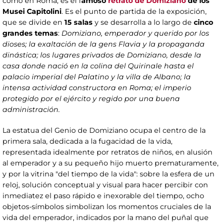
como en Roma, es el f
amoso
retrato de Domiziano
de los
Musei Capitolini
. Es el punto de partida de la exposición,
que se divide en
15 salas
y se desarrolla a lo largo de
cinco
grandes temas
:
Domiziano, emperador y querido por los
dioses; la exaltación de la gens Flavia y la propaganda
dinástica; los lugares privados de Domiziano, desde la
casa donde nació en la colina del Quirinale hasta el
palacio imperial del Palatino y la villa de Albano; la
intensa actividad constructora en Roma; el imperio
protegido por el ejército y regido por una buena
administración.
La estatua del Genio de Domiziano ocupa el centro de la
primera sala, dedicada a la fugacidad de la vida,
representada idealmente por retratos de niños, en alusión
al emperador y a su pequeño hijo muerto prematuramente,
y por la vitrina "del tiempo de la vida": sobre la esfera de un
reloj, solución conceptual y visual para hacer percibir con
inmediatez el paso rápido e inexorable del tiempo, ocho
objetos-símbolos simbolizan los momentos cruciales de la
vida del emperador, indicados por la mano del puñal que