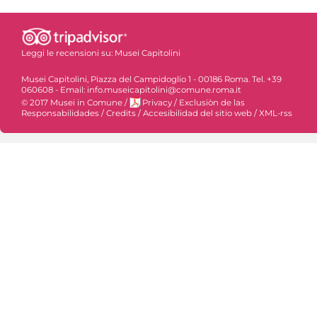
Leggi le recensioni su:
Musei Capitolini
Musei Capitolini, Piazza del Campidoglio 1 - 00186 Roma. Tel. +39
060608 - Email: info.museicapitolini@comune.roma.it
© 2017 Musei in Comune
/
Privacy
/
Exclusiòn de las
Responsabilidades
/
Credits
/
Accesibilidad del sitio web
/
XML-rss