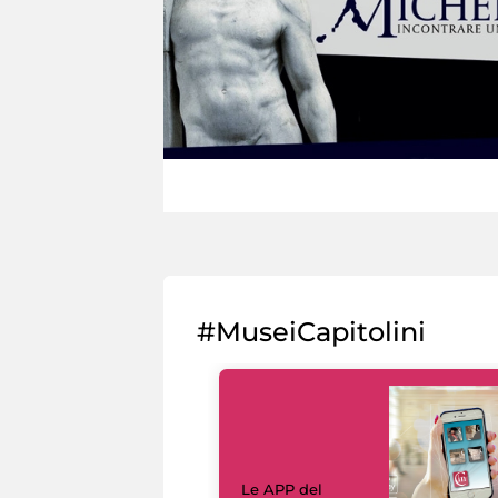
#MuseiCapitolini
Le APP del