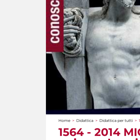
Home
>
Didattica
>
Didattica per tutti
>
Tu sei qui
1564 - 2014 M