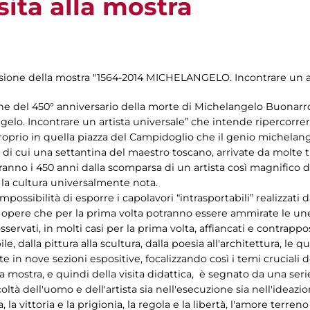
sita alla mostra
casione della mostra "1564-2014 MICHELANGELO. Incontrare un ar
ione del 450° anniversario della morte di Michelangelo Buonarro
gelo. Incontrare un artista universale” che intende ripercorrere
, proprio in quella piazza del Campidoglio che il genio michela
 cui una settantina del maestro toscano, arrivate da molte tra
reranno i 450 anni dalla scomparsa di un artista così magnifico 
a la cultura universalmente nota.
ossibilità di esporre i capolavori “intrasportabili” realizzati d
 di opere che per la prima volta potranno essere ammirate le une
osservati, in molti casi per la prima volta, affiancati e contrap
e, dalla pittura alla scultura, dalla poesia all'architettura, le qu
in nove sezioni espositive, focalizzando così i temi cruciali d
lla mostra, e quindi della visita didattica, è segnato da una seri
icoltà dell'uomo e dell'artista sia nell'esecuzione sia nell'ideaz
ia, la vittoria e la prigionia, la regola e la libertà, l'amore terren