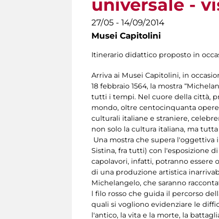
universale - vi
27/05 - 14/09/2014
Musei Capitolini
Itinerario didattico proposto in oc
Arriva ai Musei Capitolini, in occas
18 febbraio 1564, la mostra “Michelan
tutti i tempi. Nel cuore della città
mondo, oltre centocinquanta opere di
culturali italiane e straniere, celeb
non solo la cultura italiana, ma tutt
Una mostra che supera l'oggettiva imp
Sistina, fra tutti) con l'esposizione
capolavori, infatti, potranno essere 
di una produzione artistica inarrivabil
Michelangelo, che saranno raccontate 
l filo rosso che guida il percorso de
quali si vogliono evidenziare le diff
l'antico, la vita e la morte, la battagl