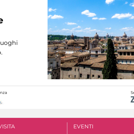
e
 luoghi
.
anza
S
VISITA
EVENTI