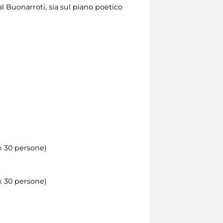
l Buonarroti, sia sul piano poetico
max 30 persone)
ax 30 persone)