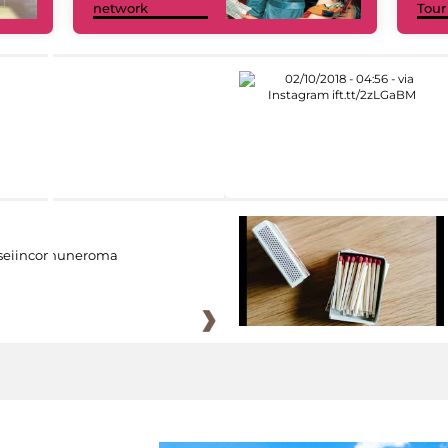
network
Tour
eiincomuneroma