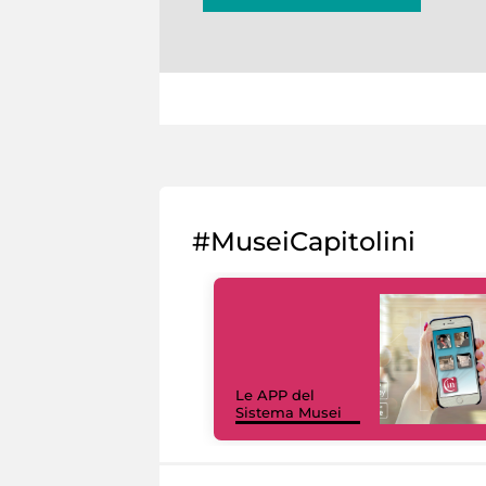
#MuseiCapitolini
Le APP del
Sistema Musei