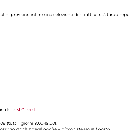
lini proviene infine una selezione di ritratti di età tardo-rep
ori della
MIC card
8 (tutti i giorni 9.00-19.00).
 possono aggiungersi anche il giorno stesso sul posto