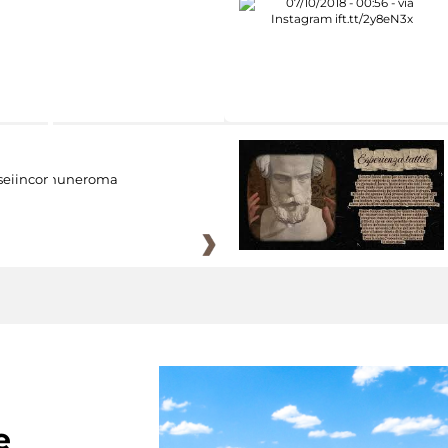
eiincomuneroma
e