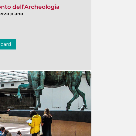
onto dell’Archeologia
 terzo piano
 card