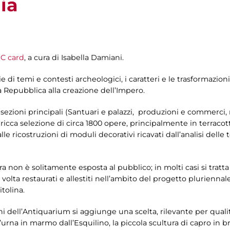
ia
C card
, a cura di Isabella Damiani.
ie di temi e contesti archeologici, i caratteri e le trasformazio
a Repubblica alla creazione dell’Impero.
 3 sezioni principali (Santuari e palazzi, produzioni e commerci,
a ricca selezione di circa 1800 opere, principalmente in terrac
le ricostruzioni di moduli decorativi ricavati dall’analisi delle t
ra non è solitamente esposta al pubblico; in molti casi si tratta
volta restaurati e allestiti nell’ambito del progetto pluriennale
tolina.
ni dell’Antiquarium si aggiunge una scelta, rilevante per quali
’urna in marmo dall’Esquilino, la piccola scultura di capro in b