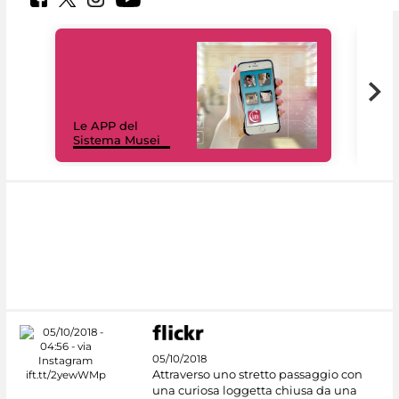
Il 
Le APP del
Mus
Sistema Musei
net
05/10/2018
Attraverso uno stretto passaggio con
una curiosa loggetta chiusa da una