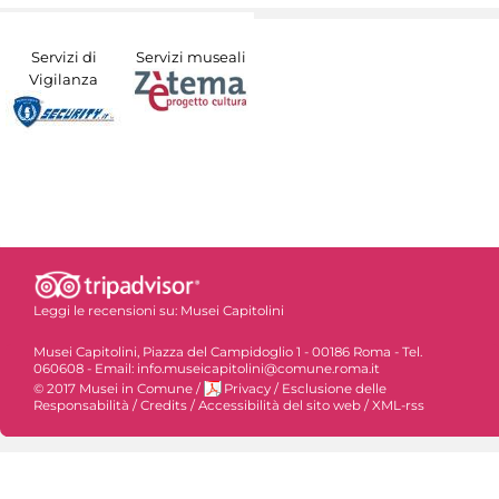
Servizi di
Servizi museali
Vigilanza
Leggi le recensioni su:
Musei Capitolini
Musei Capitolini, Piazza del Campidoglio 1 - 00186 Roma - Tel.
060608 - Email: info.museicapitolini@comune.roma.it
© 2017 Musei in Comune
/
Privacy
/
Esclusione delle
Responsabilità
/
Credits
/
Accessibilità del sito web
/
XML-rss