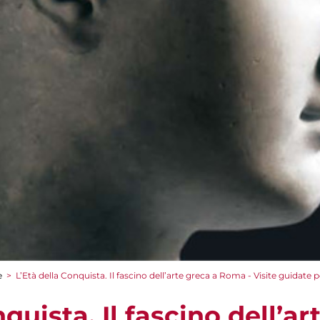
e
>
L’Età della Conquista. Il fascino dell’arte greca a Roma - Visite guidate 
quista. Il fascino dell’ar