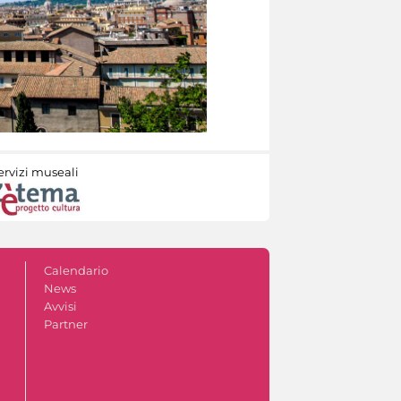
ervizi museali
Calendario
News
Avvisi
Partner