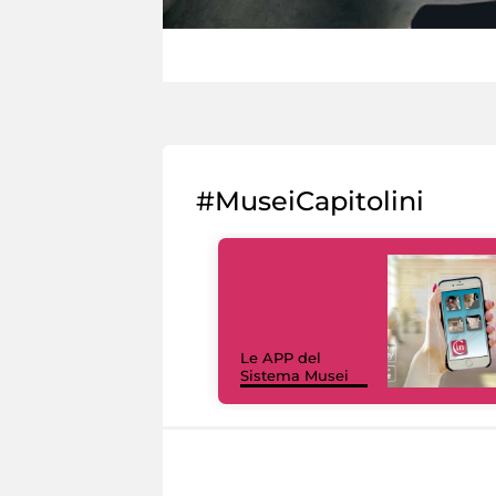
#MuseiCapitolini
Le APP del
Sistema Musei