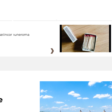
eiincomuneroma
e