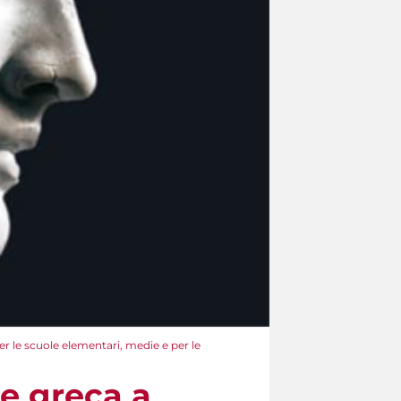
per le scuole elementari, medie e per le
te greca a