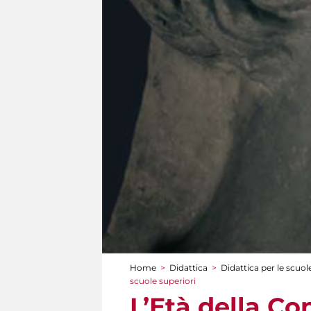
Home
>
Didattica
>
Didattica per le scuol
Tu sei qui
scuole superiori
L’Età della Con