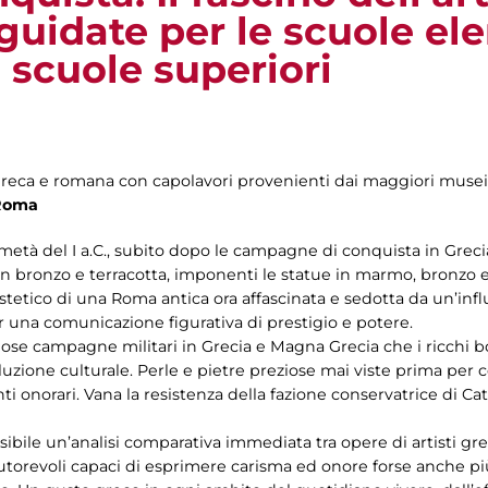
guidate per le scuole el
 scuole superiori
greca e romana con capolavori provenienti dai maggiori musei
 Roma
a metà del I a.C., subito dopo le campagne di conquista in Grecia
 in bronzo e terracotta, imponenti le statue in marmo, bronzo 
estetico di una Roma antica ora affascinata e sedotta da un’inf
r una comunicazione figurativa di prestigio e potere.
riose campagne militari in Grecia e Magna Grecia che i ricchi b
zione culturale. Perle e pietre preziose mai viste prima per co
i onorari. Vana la resistenza della fazione conservatrice di Ca
sibile un’analisi comparativa immediata tra opere di artisti gr
torevoli capaci di esprimere carisma ed onore forse anche più di