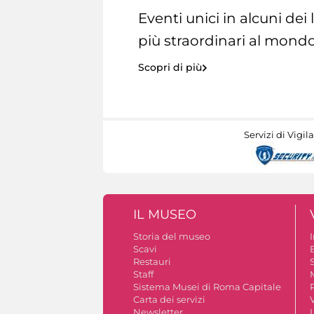
Eventi unici in alcuni dei
più straordinari al mondo
Scopri di più
Servizi di Vigil
IL MUSEO
Storia del museo
Scavi
Restauri
S
Staff
Sistema Musei di Roma Capitale
Carta dei servizi
V
Newsletter