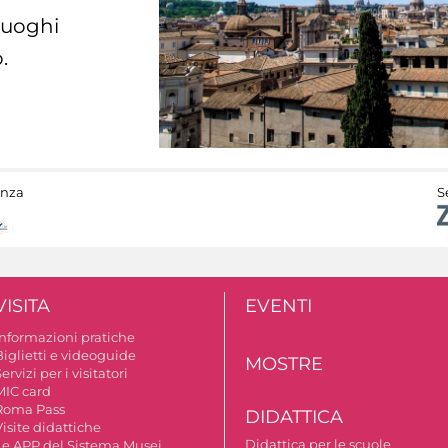
 luoghi
.
anza
S
VISITA
EVENTI
Informazioni pratiche
Biglietti e videoguide
MOSTRE
ervizi per i visitatori
MIC card
Roma Pass
DIDATTICA
isite didattiche
Didattica per le scuole
Le APP del Sistema Musei