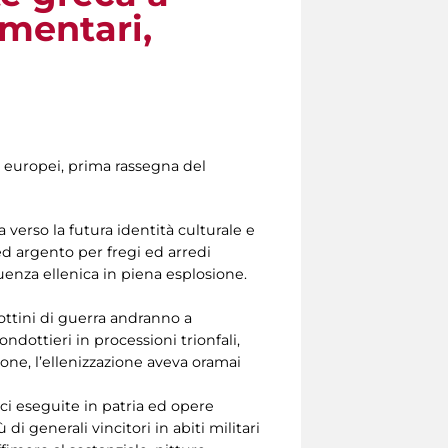
ementari,
 europei, prima rassegna del
 verso la futura identità culturale e
ed argento per fregi ed arredi
luenza ellenica in piena esplosione.
ottini di guerra andranno a
ndottieri in processioni trionfali,
tone, l’ellenizzazione aveva oramai
eci eseguite in patria ed opere
 generali vincitori in abiti militari