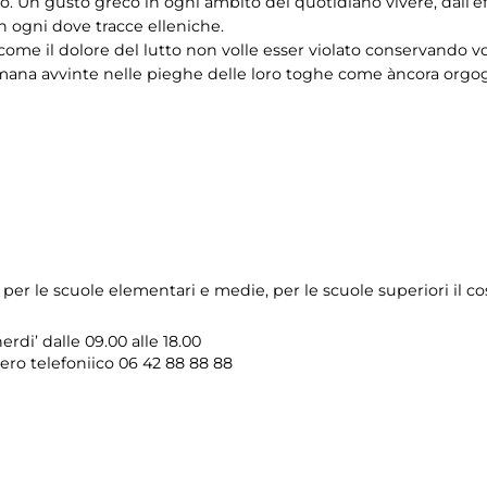
o. Un gusto greco in ogni ambito del quotidiano vivere, dall’eff
in ogni dove tracce elleniche.
ome il dolore del lutto non volle esser violato conservando vo
mana avvinte nelle pieghe delle loro toghe come àncora orgogl
 per le scuole elementari e medie, per le scuole superiori il co
erdi’ dalle 09.00 alle 18.00
mero telefoniico 06 42 88 88 88