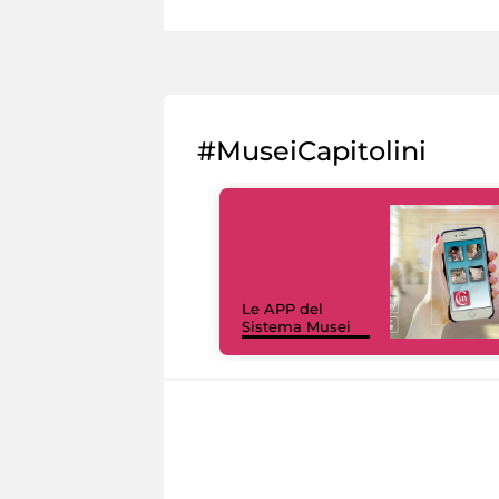
#MuseiCapitolini
Le APP del
Sistema Musei