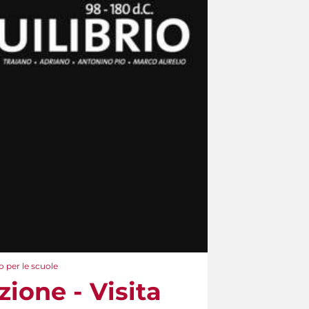
o per le scuole
ione - Visita