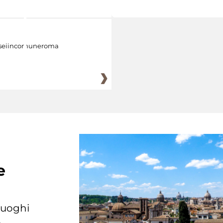
eiincomuneroma
e
 luoghi