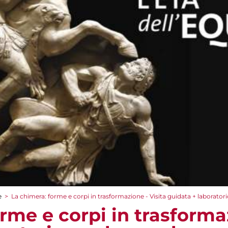
e
>
La chimera: forme e corpi in trasformazione - Visita guidata + laboratori
rme e corpi in trasformaz