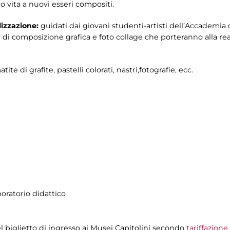
 vita a nuovi esseri compositi.
lizzazione:
guidati dai giovani studenti-artisti dell’Accademia d
 di composizione grafica e foto collage che porteranno alla real
tite di grafite, pastelli colorati, nastri,fotografie, ecc.
boratorio didattico
el biglietto di ingresso ai Musei Capitolini secondo
tariffazione