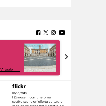
Google Arts &
 Virtuale
Culture
06/10/2018
I @museiincomuneroma
costituiscono un’offerta culturale
varia ed eclettica per il prestigio e