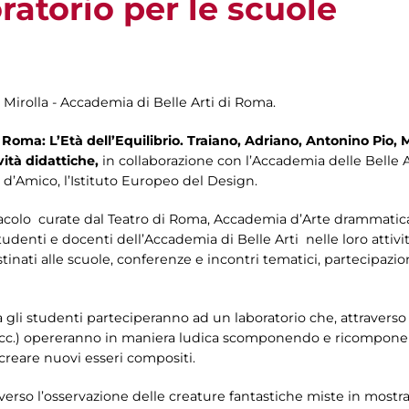
ratorio per le scuole
m Mirolla - Accademia di Belle Arti di Roma.
i Roma: L’Età dell’Equilibrio. Traiano, Adriano, Antonino Pio,
vità didattiche,
in collaborazione con l’Accademia delle Belle Ar
d’Amico, l’Istituto Europeo del Design.
colo curate dal Teatro di Roma, Accademia d’Arte drammatica S
tudenti e docenti dell’Accademia di Belle Arti nelle loro attività
stinati alle scuole, conferenze e incontri tematici, partecipazion
ra gli studenti parteciperanno ad un laboratorio che, attraverso
i,ecc.) opereranno in maniera ludica scomponendo e ricompone
 creare nuovi esseri compositi.
averso l’osservazione delle creature fantastiche miste in mostra