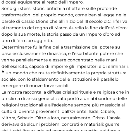
diocesi equiparate al resto dell’Impero.
Sono gli stessi storici antichi a riflettere sulle profonde
trasformazioni del proprio mondo, come ben si legge nelle
parole di Cassio Dione che all’inizio del III secolo d.C. riferiva
al tramonto del regno di Marco Aurelio la fine dell’età d’oro:
dopo la sua morte, la storia passò da un Impero d’oro ad
uno di ferro arrugginito.
Determinante fu la fine della trasmissione del potere su
base esclusivamente dinastica, e l’esorbitante potere che
venne parallelamente a essere concentrato nelle mani
dell’esercito, capace di imporre gli imperatori e di eliminarli.
È un mondo che muta definitivamente la propria struttura
sociale, con lo sfaldamento delle istituzioni e il parallelo
emergere di nuove forze sociali.
La mostra racconta la diffusa crisi spirituale e religiosa che in
un clima di ansia generalizzata portò a un abbandono delle
religioni tradizionali e all'adesione sempre più massiccia al
culto di divinità provenienti dall'Oriente: Iside, Cibele,
Mithra, Sabazio. Oltre a loro, naturalmente, Cristo. L’ansia
derivava da alcuni problemi concreti e materiali: guerre
civili, crisi finanziarie ed economiche, carestie, epidemie