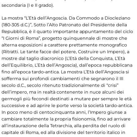
secondaria (I e II grado).
La mostra “L’Età dell’Angoscia. Da Commodo a Diocleziano
(180-305 d.C.)”, Sotto l’Alto Patronato del Presidente della
Repubblica, è il quarto importante appuntamento del ciclo
“I Giorni di Roma”, progetto quinquennale di mostre che
alterna esposizioni a carattere prettamente monografico
(Ritratti. Le tante facce del potere, Costruire un Impero), a
mostre dal taglio diacronico (L’Età della Conquista, L’Età
dell’Equilibrio, L’Età dell’Angoscia), dall’epoca repubblicana
fino all’epoca tardo-antica. La mostra L’Età dell’Angoscia si
sofferma sui profondi cambiamenti che segnarono il III
secolo d.C., secolo ritenuto tradizionalmente di “crisi”
dell’impero, ma in realtà contenente in nuce alcuni dei
germogli più fecondi destinati a mutare per sempre le età
successive e ad aprire le porte verso la società tardo-antica.
In poco meno di centocinquanta anni, l’Impero giunse a
cambiare totalmente la propria fisionomia, fino ad arrivare
all’instaurazione della Tetrarchia, alla perdita del ruolo di
capitale di Roma, ed alla divisione del territorio italico in