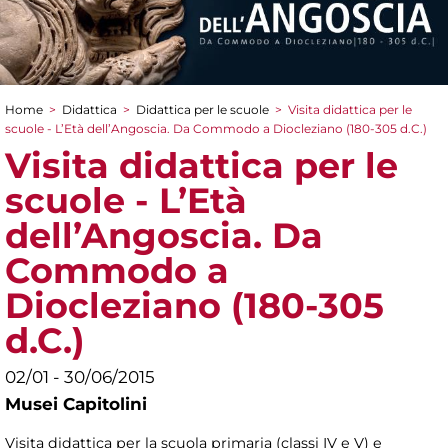
Home
>
Didattica
>
Didattica per le scuole
>
Visita didattica per le
Tu sei qui
scuole - L’Età dell’Angoscia. Da Commodo a Diocleziano (180-305 d.C.)
Visita didattica per le
scuole - L’Età
dell’Angoscia. Da
Commodo a
Diocleziano (180-305
d.C.)
02/01 - 30/06/2015
Musei Capitolini
Visita didattica per la scuola primaria (classi IV e V) e