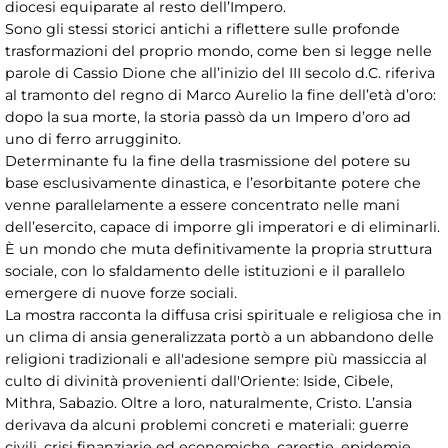
diocesi equiparate al resto dell’Impero.
Sono gli stessi storici antichi a riflettere sulle profonde
trasformazioni del proprio mondo, come ben si legge nelle
parole di Cassio Dione che all’inizio del III secolo d.C. riferiva
al tramonto del regno di Marco Aurelio la fine dell’età d’oro:
dopo la sua morte, la storia passò da un Impero d’oro ad
uno di ferro arrugginito.
Determinante fu la fine della trasmissione del potere su
base esclusivamente dinastica, e l’esorbitante potere che
venne parallelamente a essere concentrato nelle mani
dell’esercito, capace di imporre gli imperatori e di eliminarli.
È un mondo che muta definitivamente la propria struttura
sociale, con lo sfaldamento delle istituzioni e il parallelo
emergere di nuove forze sociali.
La mostra racconta la diffusa crisi spirituale e religiosa che in
un clima di ansia generalizzata portò a un abbandono delle
religioni tradizionali e all'adesione sempre più massiccia al
culto di divinità provenienti dall'Oriente: Iside, Cibele,
Mithra, Sabazio. Oltre a loro, naturalmente, Cristo. L’ansia
derivava da alcuni problemi concreti e materiali: guerre
civili, crisi finanziarie ed economiche, carestie, epidemie