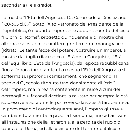
secondaria (I e II grado).
La mostra “L’Età dell’Angoscia. Da Commodo a Diocleziano
(180-305 d.C.)”, Sotto l’Alto Patronato del Presidente della
Repubblica, è il quarto importante appuntamento del ciclo
“I Giorni di Roma”, progetto quinquennale di mostre che
alterna esposizioni a carattere prettamente monografico
(Ritratti. Le tante facce del potere, Costruire un Impero), a
mostre dal taglio diacronico (L’Età della Conquista, L’Età
dell’Equilibrio, L’Età dell’Angoscia), dall’epoca repubblicana
fino all’epoca tardo-antica. La mostra L’Età dell’Angoscia si
sofferma sui profondi cambiamenti che segnarono il III
secolo d.C., secolo ritenuto tradizionalmente di “crisi”
dell’impero, ma in realtà contenente in nuce alcuni dei
germogli più fecondi destinati a mutare per sempre le età
successive e ad aprire le porte verso la società tardo-antica.
In poco meno di centocinquanta anni, l’Impero giunse a
cambiare totalmente la propria fisionomia, fino ad arrivare
all’instaurazione della Tetrarchia, alla perdita del ruolo di
capitale di Roma, ed alla divisione del territorio italico in