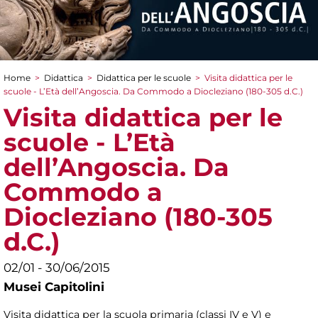
Home
>
Didattica
>
Didattica per le scuole
>
Visita didattica per le
Tu sei qui
scuole - L’Età dell’Angoscia. Da Commodo a Diocleziano (180-305 d.C.)
Visita didattica per le
scuole - L’Età
dell’Angoscia. Da
Commodo a
Diocleziano (180-305
d.C.)
02/01 - 30/06/2015
Musei Capitolini
Visita didattica per la scuola primaria (classi IV e V) e