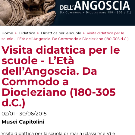
Home
>
Didattica
>
Didattica per le scuole
>
Visita didattica per le
Tu sei qui
scuole - L’Età dell’Angoscia. Da Commodo a Diocleziano (180-305 d.C.)
Visita didattica per le
scuole - L’Età
dell’Angoscia. Da
Commodo a
Diocleziano (180-305
d.C.)
02/01 - 30/06/2015
Musei Capitolini
Visita didattica per la scuola primaria (classi IV e V) e