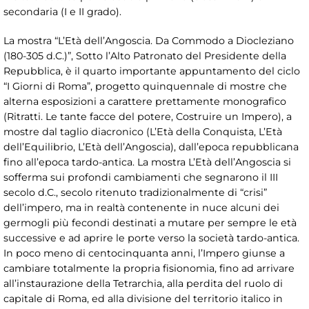
secondaria (I e II grado).
La mostra “L’Età dell’Angoscia. Da Commodo a Diocleziano
(180-305 d.C.)”, Sotto l’Alto Patronato del Presidente della
Repubblica, è il quarto importante appuntamento del ciclo
“I Giorni di Roma”, progetto quinquennale di mostre che
alterna esposizioni a carattere prettamente monografico
(Ritratti. Le tante facce del potere, Costruire un Impero), a
mostre dal taglio diacronico (L’Età della Conquista, L’Età
dell’Equilibrio, L’Età dell’Angoscia), dall’epoca repubblicana
fino all’epoca tardo-antica. La mostra L’Età dell’Angoscia si
sofferma sui profondi cambiamenti che segnarono il III
secolo d.C., secolo ritenuto tradizionalmente di “crisi”
dell’impero, ma in realtà contenente in nuce alcuni dei
germogli più fecondi destinati a mutare per sempre le età
successive e ad aprire le porte verso la società tardo-antica.
In poco meno di centocinquanta anni, l’Impero giunse a
cambiare totalmente la propria fisionomia, fino ad arrivare
all’instaurazione della Tetrarchia, alla perdita del ruolo di
capitale di Roma, ed alla divisione del territorio italico in