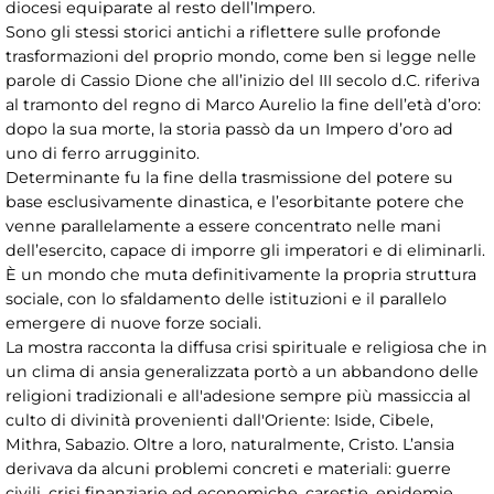
diocesi equiparate al resto dell’Impero.
Sono gli stessi storici antichi a riflettere sulle profonde
trasformazioni del proprio mondo, come ben si legge nelle
parole di Cassio Dione che all’inizio del III secolo d.C. riferiva
al tramonto del regno di Marco Aurelio la fine dell’età d’oro:
dopo la sua morte, la storia passò da un Impero d’oro ad
uno di ferro arrugginito.
Determinante fu la fine della trasmissione del potere su
base esclusivamente dinastica, e l’esorbitante potere che
venne parallelamente a essere concentrato nelle mani
dell’esercito, capace di imporre gli imperatori e di eliminarli.
È un mondo che muta definitivamente la propria struttura
sociale, con lo sfaldamento delle istituzioni e il parallelo
emergere di nuove forze sociali.
La mostra racconta la diffusa crisi spirituale e religiosa che in
un clima di ansia generalizzata portò a un abbandono delle
religioni tradizionali e all'adesione sempre più massiccia al
culto di divinità provenienti dall'Oriente: Iside, Cibele,
Mithra, Sabazio. Oltre a loro, naturalmente, Cristo. L’ansia
derivava da alcuni problemi concreti e materiali: guerre
civili, crisi finanziarie ed economiche, carestie, epidemie