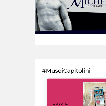
#MuseiCapitolini
Le APP del