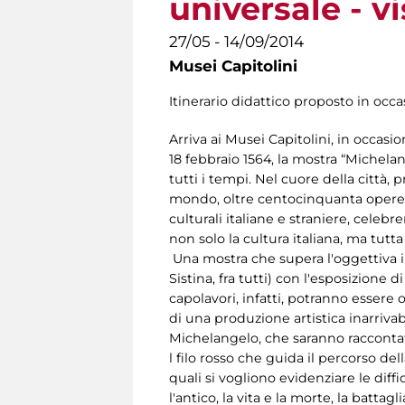
universale - vi
27/05 - 14/09/2014
Musei Capitolini
Itinerario didattico proposto in oc
Arriva ai Musei Capitolini, in occas
18 febbraio 1564, la mostra “Michelan
tutti i tempi. Nel cuore della città
mondo, oltre centocinquanta opere di
culturali italiane e straniere, celeb
non solo la cultura italiana, ma tutt
Una mostra che supera l'oggettiva imp
Sistina, fra tutti) con l'esposizione
capolavori, infatti, potranno essere 
di una produzione artistica inarrivabil
Michelangelo, che saranno raccontate 
l filo rosso che guida il percorso de
quali si vogliono evidenziare le diff
l'antico, la vita e la morte, la battagl