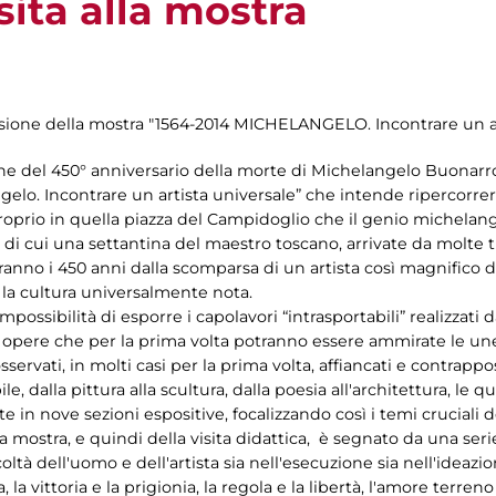
sita alla mostra
casione della mostra "1564-2014 MICHELANGELO. Incontrare un ar
ione del 450° anniversario della morte di Michelangelo Buonarro
gelo. Incontrare un artista universale” che intende ripercorrere
, proprio in quella piazza del Campidoglio che il genio michela
 cui una settantina del maestro toscano, arrivate da molte tra
reranno i 450 anni dalla scomparsa di un artista così magnifico 
a la cultura universalmente nota.
ossibilità di esporre i capolavori “intrasportabili” realizzati d
 di opere che per la prima volta potranno essere ammirate le une
osservati, in molti casi per la prima volta, affiancati e contrap
e, dalla pittura alla scultura, dalla poesia all'architettura, le qu
in nove sezioni espositive, focalizzando così i temi cruciali d
lla mostra, e quindi della visita didattica, è segnato da una seri
icoltà dell'uomo e dell'artista sia nell'esecuzione sia nell'ideaz
ia, la vittoria e la prigionia, la regola e la libertà, l'amore terren