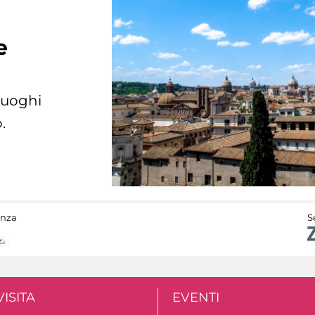
e
 luoghi
.
anza
S
VISITA
EVENTI