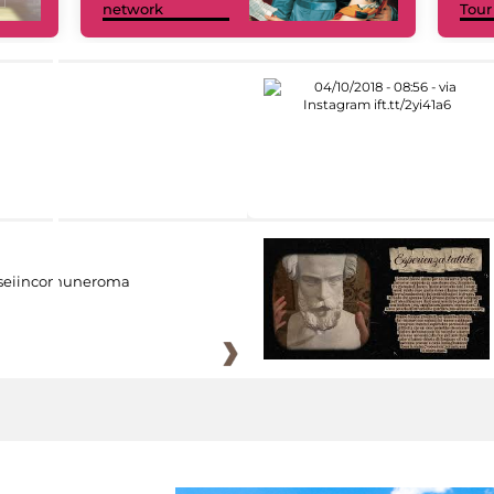
network
Tour
eiincomuneroma