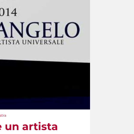
stra
 un artista