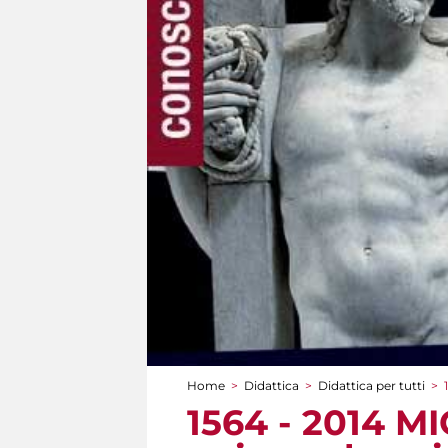
Home
>
Didattica
>
Didattica per tutti
>
Tu sei qui
1564 - 2014 M