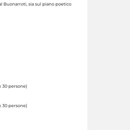
l Buonarroti, sia sul piano poetico
max 30 persone)
ax 30 persone)