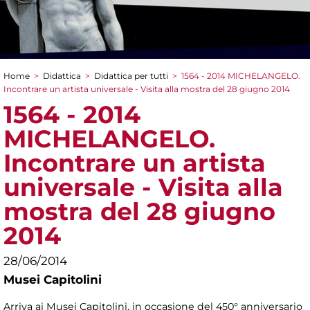
Home
>
Didattica
>
Didattica per tutti
>
1564 - 2014 MICHELANGELO.
Tu sei qui
Incontrare un artista universale - Visita alla mostra del 28 giugno 2014
1564 - 2014
MICHELANGELO.
Incontrare un artista
universale - Visita alla
mostra del 28 giugno
2014
28/06/2014
Musei Capitolini
Arriva ai Musei Capitolini, in occasione del 450° anniversario